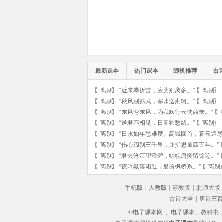
最新课本
热门课本
随机推荐
古
〖
离别
〗
“近来攀折苦，应为别离多。”
〖
离别
〗
〖
离别
〗
“秋风别苏武，寒水送荆轲。”
〖
离别
〗
〖
离别
〗
“东风兮东风，为我吹行云使西来。”
〖
〖
离别
〗
“送君不相见，日暮独愁绪。”
〖
离别
〗
〖
离别
〗
“日永如年愁难度。高城回首，暮云遮尽
〖
离别
〗
“伤心阔别三千里，屈指思量四五年。”
〖
离别
〗
“君去沧江望澄碧，鲸鲵唐突留馀迹。”
〖
离别
〗
“夜吟敲落霜红，船傍枫桥系。”
〖
离别
手机版
|
人教版
|
苏教版
|
北师大版
古诗大全
|
唐诗三
©电子课本网
、电子课本、教科书、教