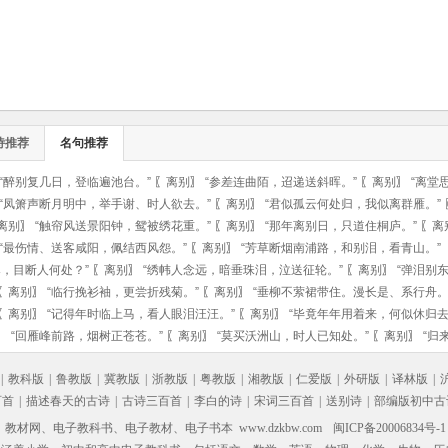
诗推荐
名句推荐
“醉别复几日，登临遍池台。”
〖
离别
〗
“参差连曲陌，迢递送斜晖。”
〖
离别
〗
“离堂
“凤箫声断月明中，举手谢、时人欲去。”
〖
离别
〗
“君似孤云何处归，我似离群雁。”
离别
〗
“触帘风送景阳钟，鸳被绣花重。”
〖
离别
〗
“那年离别日，只道住桐庐。”
〖
离
“最伤情、送客咸阳，佩结西风怨。”
〖
离别
〗
“芳草断烟南浦路，和别泪，看青山。”
，目断人何处？”
〖
离别
〗
“绣帏人念远，暗垂珠泪，泣送征轮。”
〖
离别
〗
“弹泪别
〖
离别
〗
“临行挽衫袖，更尝折残菊。”
〖
离别
〗
“垂柳不萦裙带住。漫长是、系行舟。
〖
离别
〗
“记得年时临上马，看人眼泪汪汪。”
〖
离别
〗
“毕竟年年用着来，何似休归去
〗
“回雁峰前路，烟树正苍苍。”
〖
离别
〗
“莫买沃洲山，时人已知处。”
〖
离别
〗
“归
|
教科版
|
鲁教版
|
冀教版
|
浙教版
|
粤教版
|
湘教版
|
仁爱版
|
外研版
|
译林版
|
百首
|
描述春天的古诗
|
古诗三百首
|
李白的诗
|
宋词三百首
|
送别诗
|
部编版初中古
材网、电子教科书、电子教材、电子书本 www.dzkbw.com
闽ICP备20006834号-1