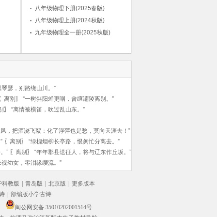
八年级物理下册(2025春版)
八年级物理上册(2024秋版)
九年级物理全一册(2025秋版)
思琴瑟，别路绕山川。”
〖
离别
〗
“一树斜阳蝉更咽，曾绾灞陵离别。”
别
〗
“离情被横笛，吹过乱山东。”
东风，把酒浇飞絮：化了浮萍也是愁，莫向天涯去！”
”
〖
离别
〗
“绿槐烟柳长亭路，恨匆忙分离去。”
。”
〖
离别
〗
“年年郡县送征人，将与辽东作丘坂。”
来视幼女，零泪缘缨流。”
沪科教版
|
青岛版
|
北京版
|
更多版本
诗
|
部编版小学古诗
闽公网安备 35010202001514号