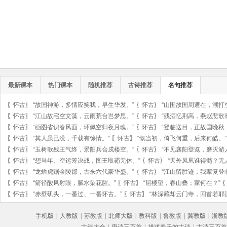
最新课本
热门课本
随机推荐
古诗推荐
名句推荐
〖
怀古
〗
“故国神游，多情应笑我，早生华发。”
〖
怀古
〗
“山围故国周遭在，潮打
〖
怀古
〗
“江山故宅空文藻，云雨荒台岂梦思。”
〖
怀古
〗
“残酒忆荆高，燕赵悲歌
〖
怀古
〗
“画图省识春风面，环佩空归夜月魂。”
〖
怀古
〗
“登临送目，正故国晚秋
〖
怀古
〗
“其人虽已没，千载有馀情。”
〖
怀古
〗
“慨当初，倚飞何重，后来何酷。”
〖
怀古
〗
“玉树歌残王气终，景阳兵合戍楼空。”
〖
怀古
〗
“不见襄阳登览，磨灭游
〖
怀古
〗
“想当年、空运筹决战，图王取霸无休。”
〖
怀古
〗
“天外凤凰谁得髓？无
〖
怀古
〗
“龙蟠虎踞金陵郡，古来六代豪华盛。”
〖
怀古
〗
“江山留胜迹，我辈复登
〖
怀古
〗
“箭径酸风射眼，腻水染花腥。”
〖
怀古
〗
“层楼望，春山叠；家何在？”
〖
怀古
〗
“赤壁矶头，一番过、一番怀古。”
〖
怀古
〗
“林深藏却云门寺，回首若耶
手机版
|
人教版
|
苏教版
|
北师大版
|
教科版
|
鲁教版
|
冀教版
|
浙教