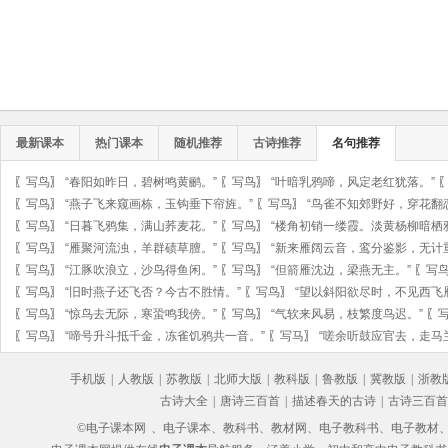
最新课本
热门课本
随机推荐
古诗推荐
名句推荐
〖
写鸟
〗
“春阳如昨日，碧树鸣黄鹂。”
〖
写鸟
〗
“叶暗乳鸦啼，风定老红犹落。”
〖
写鸟
〗
“燕子飞来窥画栋，玉钩垂下帘旌。”
〖
写鸟
〗
“鸟雀不知郊野好，穿花翻
〖
写鸟
〗
“日暮飞鸦集，满山荞麦花。”
〖
写鸟
〗
“楼角初销一缕霞。淡黄杨柳暗栖
〖
写鸟
〗
“雁聚河流浊，羊群碛草膻。”
〖
写鸟
〗
“新来雁阔云音，鸾分鉴影，无计
〖
写鸟
〗
“江豚吹浪立，沙鸟得鱼闲。”
〖
写鸟
〗
“但箭雁沈边，梁燕无主。”
〖
写
〖
写鸟
〗
“旧时燕子还飞否？今古不胜情。”
〖
写鸟
〗
“望以斜阳欲尽时，不见西飞
〖
写鸟
〗
“惊鸟去无际，寒蛩鸣我傍。”
〖
写鸟
〗
“气软来风易，枝繁度鸟迟。”
〖
〖
写鸟
〗
“啼号升斗抵千金，冻雀饥鸦共一音。”
〖
写马
〗
“嗟余听鼓应官去，走马
手机版
|
人教版
|
苏教版
|
北师大版
|
教科版
|
鲁教版
|
冀教版
|
浙教
古诗大全
|
唐诗三百首
|
描述春天的古诗
|
古诗三百首
©电子课本网
、电子课本、教科书、教材网、电子教科书、电子教材、电子书