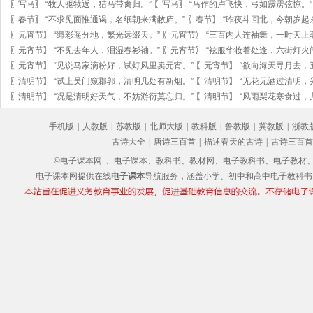
〖
写马
〗
“牧人驱犊返，猎马带禽归。”
〖
写马
〗
“马作的卢飞快，弓如霹雳弦惊。”
〖
春节
〗
“不求见面惟通谒，名纸朝来满敝庐。”
〖
春节
〗
“昨夜斗回北，今朝岁起
〖
元宵节
〗
“缛彩遥分地，繁光远缀天。”
〖
元宵节
〗
“三百内人连袖舞，一时天上
〖
元宵节
〗
“不见去年人，泪湿春衫袖。”
〖
元宵节
〗
“袨服华妆着处逢，六街灯火
〖
元宵节
〗
“见说马家滴粉好，试灯风里卖元宵。”
〖
元宵节
〗
“欲向海天寻月去，
〖
清明节
〗
“试上吴门窥郡郭，清明几处有新烟。”
〖
清明节
〗
“无花无酒过清明，
〖
清明节
〗
“况是清明好天气，不妨游衍莫忘归。”
〖
清明节
〗
“风雨梨花寒食过，
手机版
|
人教版
|
苏教版
|
北师大版
|
教科版
|
鲁教版
|
冀教版
|
浙教
古诗大全
|
唐诗三百首
|
描述春天的古诗
|
古诗三百首
©电子课本网
、电子课本、教科书、教材网、电子教科书、电子教材、电子书
电子课本网提供在线
电子课本
导航服务，涵盖小学、初中和高中电子教科书