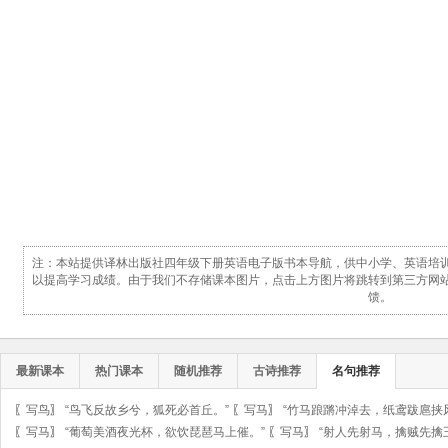
注：本站提供译林出版社四年级下册英语电子版书本导航，供中小学、英语培
以提高学习成绩。由于我们不存储课本图片，点击上方图片将跳转到第三方网
馈。
最新课本
热门课本
随机推荐
古诗推荐
名句推荐
〖
写鸟
〗
“鸟飞反故乡兮，狐死必首丘。”
〖
写马
〗
“竹马踉蹡冲淖去，纸鸢跋扈挟
〖
写马
〗
“葡萄美酒夜光杯，欲饮琵琶马上催。”
〖
写马
〗
“射人先射马，擒贼先擒