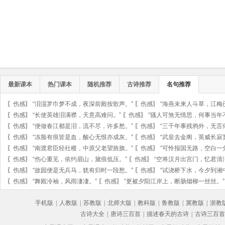
最新课本
热门课本
随机推荐
古诗推荐
名句推荐
〖
伤感
〗
“泪湿罗巾梦不成，夜深前殿按歌声。”
〖
伤感
〗
“海燕未来人斗草，江梅
〖
伤感
〗
“长使英雄泪满襟，天意高难问。”
〖
伤感
〗
“骚人可煞无情思，何事当年
〖
伤感
〗
“便做春江都是泪，流不尽，许多愁。”
〖
伤感
〗
“三千年事残鸦外，无言
〖
伤感
〗
“冻脸有痕皆是血，酸心无恨亦成灰。”
〖
伤感
〗
“武皇去金阁，英威长寂
〖
伤感
〗
“南渡君臣轻社稷，中原父老望旌旗。”
〖
伤感
〗
“可怜报国无路，空白一
〖
伤感
〗
“伤心重见，依约眉山，黛痕低压。”
〖
伤感
〗
“空将汉月出宫门，忆君清
〖
伤感
〗
“故园便是无兵马，犹有归时一段愁。”
〖
伤感
〗
“试浇桥下水，今夕到湘
〖
伤感
〗
“舞殿冷袖，风雨凄凄。”
〖
伤感
〗
“更被夕阳江岸上，断肠烟柳一丝丝。”
手机版
|
人教版
|
苏教版
|
北师大版
|
教科版
|
鲁教版
|
冀教版
|
浙教
古诗大全
|
唐诗三百首
|
描述春天的古诗
|
古诗三百首