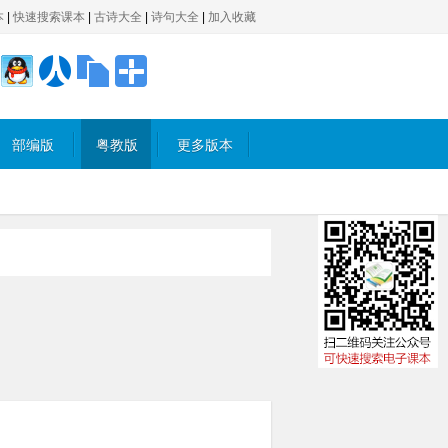
本
|
快速搜索课本
|
古诗大全
|
诗句大全
|
加入收藏
部编版
粤教版
更多版本