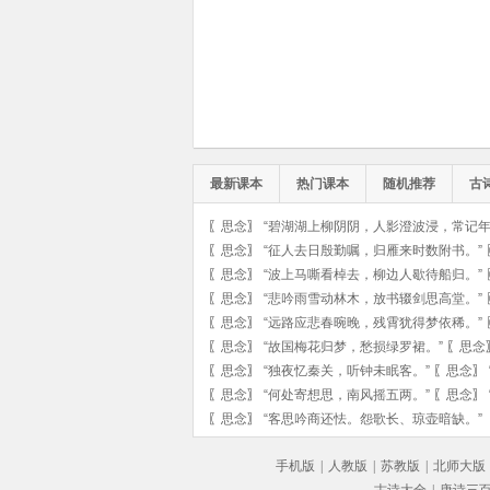
最新课本
热门课本
随机推荐
古
〖
思念
〗
“碧湖湖上柳阴阴，人影澄波浸，常记年
〖
思念
〗
“征人去日殷勤嘱，归雁来时数附书。”
〖
思念
〗
“波上马嘶看棹去，柳边人歇待船归。”
〖
思念
〗
“悲吟雨雪动林木，放书辍剑思高堂。”
〖
思念
〗
“远路应悲春晼晚，残霄犹得梦依稀。”
〖
思念
〗
“故国梅花归梦，愁损绿罗裙。”
〖
思念
〖
思念
〗
“独夜忆秦关，听钟未眠客。”
〖
思念
〗
〖
思念
〗
“何处寄想思，南风摇五两。”
〖
思念
〗
〖
思念
〗
“客思吟商还怯。怨歌长、琼壶暗缺。”
手机版
|
人教版
|
苏教版
|
北师大版