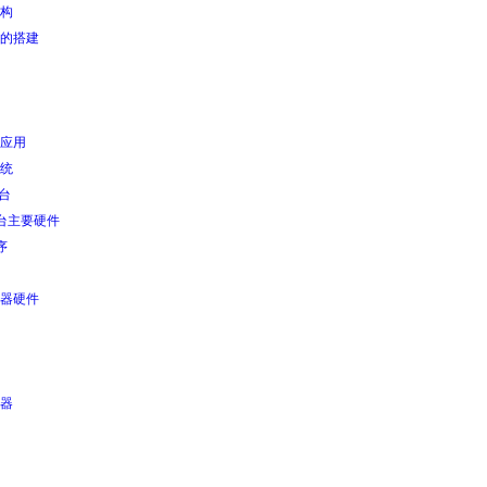
构
的搭建
应用
统
平台
平台主要硬件
序
器硬件
器