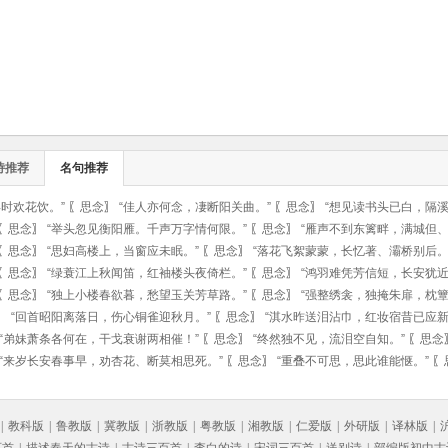
诗推荐
名句推荐
时欢花饮。”
〖
思念
〗
“佳人亦何念，凄断阳关曲。”
〖
思念
〗
“想见读书头已白，隔溪
〖
思念
〗
“举头忽见衡阳雁。千声万字情何限。”
〖
思念
〗
“雁声不到东篱畔，满城但、
〖
思念
〗
“思妇高楼上，当窗应未眠。”
〖
思念
〗
“落花飞絮蒙蒙，长忆著、灞桥别后。
〖
思念
〗
“绿蓑江上秋闻笛，红袖楼头夜倚栏。”
〖
思念
〗
“鸿羽难凭芳信短，长安犹近
〖
思念
〗
“独上小楼春欲暮，愁望玉关芳草路。”
〖
思念
〗
“强整绣衾，独掩朱扉，枕簟
〗
“回首昭阳离落日，伤心铜雀迎秋月。”
〖
思念
〗
“淇水昨送泪沾巾，红妆宿昔已应新
“弟妹萧条各何在，干戈衰谢两相催！”
〖
思念
〗
“终然独不见，流泪空自知。”
〖
思念
“来岁长安春事早，劝杏花、断莫相思死。”
〖
思念
〗
“重叠不可思，思此谁能惬。”
〖
|
教科版
|
鲁教版
|
冀教版
|
浙教版
|
粤教版
|
湘教版
|
仁爱版
|
外研版
|
译林版
|