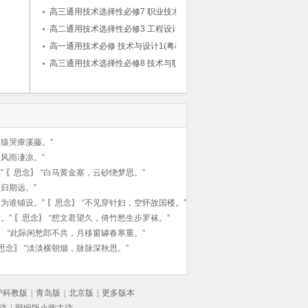
制造(粤教粤科版)
高三通用技术选择性必修7 职业技术基础(粤
教粤科版)
高二通用技术选择性必修3 工程设计基础(粤
教粤科版)
高一通用技术必修 技术与设计1(粤教粤科版)
高三通用技术选择性必修8 技术与职业探索
(粤教粤科版)
猿哭瘴溪藤。”
风雨凄凉。”
”
〖
思念
〗
“白马黄金塞，云砂绕梦思。”
归期远。”
为谁铺设。”
〖
思念
〗
“不见穿针妇，空怀故国楼。”
。”
〖
思念
〗
“想文君望久，倚竹愁生步罗袜。”
〗
“此际闲愁郎不共，月移窗罅春寒重。”
思念
〗
“淡淡横朝烟，脉脉深秋思。”
沪科教版
|
青岛版
|
北京版
|
更多版本