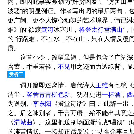
内，即因此事实被劾为“奸贪凶暴”、“厉害田里
波恶”的明显例证。作者写出词的最后两句，
更广阔、更令人惊心动魄的艺术境界，情已淋
难》的“欲渡
黄河
冰塞川，
将登太行雪满山
”，
的“行路难，不在水，不在山，只在人情反覆
质。
这首小令，篇幅虽短，但是包含了广阔深
含蓄，举重若轻，
不见
用之迹而力透纸背，显
赏析三
词开篇即述离情。唐代诗人
王维
有七绝《
清尘，
客舍青青柳色新
。劝君更进
一杯酒
，
西
为送别。
李东阳
《麓堂诗话》曰：“此辞一出
之。后之咏别者，千言万语，殆不能出其意之
《
渭城曲
》。这里把送别场面凝缩成“唱彻”（
的凄苦情状。一接却正话反说：“功名余事且加