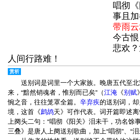
唱彻《
事且加
带雨云
今古恨
悲欢？
人间行路难！
赏析
送别词是词里一个大家族。晚唐五代至北
来，“黯然销魂者，惟别而已矣”（
江淹
《
别赋
惋之音，往往笼罩全篇。
辛弃疾
的送别词，却
境，这首《
鹧鸪
天》可作代表。词开篇即述离
上阕头二句：“唱彻《阳关》泪未干，功名馀
三叠》是唐人上阕送别歌曲，加上“唱彻”、“