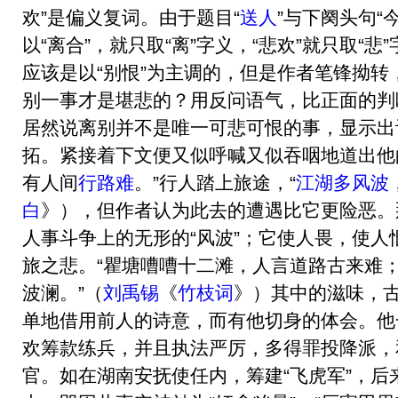
欢”是偏义复词。由于题目“
送人
”与下阕头句“
以“离合”，就只取“离”字义，“悲欢”就只取“
应该是以“别恨”为主调的，但是作者笔锋拗
别一事才是堪悲的？用反问语气，比正面的判
居然说离别并不是唯一可悲可恨的事，显示出
拓。紧接着下文便又似呼喊又似吞咽地道出他
有人间
行路难
。”行人踏上旅途，“
江湖多风波
白
》），但作者认为此去的遭遇比它更险恶。
人事斗争上的无形的“风波”；它使人畏，使
旅之悲。“瞿塘嘈嘈十二滩，人言道路古来难
波澜。”（
刘禹锡
《
竹枝词
》）其中的滋味，
单地借用前人的诗意，而有他切身的体会。他
欢筹款练兵，并且执法严厉，多得罪投降派，
官。如在湖南安抚使任内，筹建“飞虎军”，