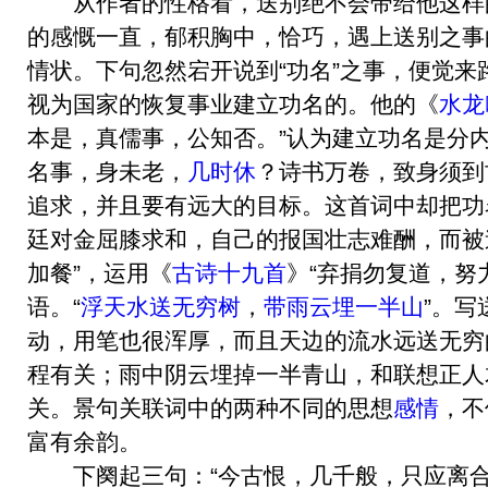
从作者的性格看，送别绝不会带给他这样
的感慨一直，郁积胸中，恰巧，遇上送别之事
情状。下句忽然宕开说到“功名”之事，便觉来
视为国家的恢复事业建立功名的。他的《
水龙
本是，真儒事，公知否。”认为建立功名是分
名事，身未老，
几时休
？诗书万卷，致身须到
追求，并且要有远大的目标。这首词中却把功
廷对金屈膝求和，自己的报国壮志难酬，而被
加餐”，运用《
古诗十九首
》“弃捐勿复道，努
语。“
浮天水送无穷树
，
带雨云埋一半山
”。
动，用笔也很浑厚，而且天边的流水远送无穷
程有关；雨中阴云埋掉一半青山，和联想正人
关。景句关联词中的两种不同的思想
感情
，不
富有余韵。
下阕起三句：“今古恨，几千般，只应离合是