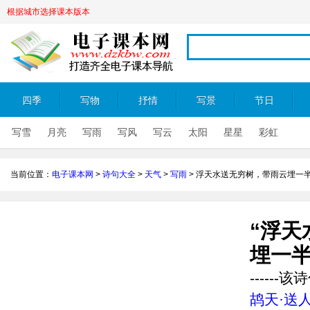
根据城市选择课本版本
四季
写物
抒情
写景
节日
写雪
月亮
写雨
写风
写云
太阳
星星
彩虹
当前位置：
电子课本网
>
诗句大全
>
天气
>
写雨
>
浮天水送无穷树，带雨云埋一
“浮天
埋一半
-----
鸪天·送