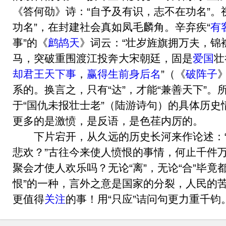
《答何劭》诗：“自予及有识，志不在功名”。视
功名”，在封建社会真如凤毛麟角。辛弃疾“
有
事”的《
鹧鸪天
》词云：“壮岁旌旗拥万夫，锦
马，突破重围渡江投奔大宋朝廷，固是
爱国
壮
却君王天下事
，
赢得生前身后名
”（《
破阵子
系的。换言之，只有“达”，才能“兼善天下”
于“国仇未报壮士老”（陆游诗句）的具体历
更多的是激愤，是反语，是色荏内厉的。
下片宕开，从久远的历史长河来作论述：“
悲欢？”古往今来使人愤恨的事情，何止千件
聚会才使人欢乐吗？无论“离”，无论“合”毕竟
恨”的一种，言外之意是国家的分裂，人民的
更值得
关注
的事！用“只应”诘问句更力重千钧