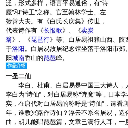
泛，形式多样，语言平易通俗，有“诗
魔”和“诗王”之称。官至翰林学士、左
赞善大夫。有《白氏长庆集》传世，
代表诗作有《
长恨歌
》、《
卖炭
翁
》、《
琵琶行
》等。白居易祖籍山西、陕
于
洛阳
。白居易故居纪念馆坐落于洛阳市郊
阳
城南
香山的
琵琶
峰。
作品介绍
一圣二仙
李白、杜甫、白居易是中国三大诗人，人们尊
李白为“诗仙”，对白居易称“诗魔”等，日本学
实，在唐代对白居易的称呼是“诗仙”，请看
年，谁教冥路作诗仙？浮云不系名居易，造
曲，胡儿能唱琵琶篇，文章已满行人耳，一度