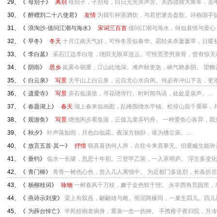
29、《
母别子
》
离别
母别子，子别母，白日无光哭声苦。关西骠骑大将军，去年破
30、《
醉赠刘二十八使君
》
友情
为我引杯添酒饮，与君把箸击盘歌。诗称国手徒为
31、《
浪淘沙·借问江潮与海水
》
宋词三百首
借问江潮与海水，何似君情与妾心？
32、《
早冬
》
冬天
十月江南天气好，可怜冬景似春华。霜轻未杀萋萋草，日暖初干
33、《
李白墓
》
采石江边李白坟，绕田无限草连云。可怜荒垄穷泉骨，曾有惊天动地
34、《
阴雨
》
思乡
岚雾今朝重，江山此地深。滩声秋更急，峡气晓多阴。 望阙云遮
35、《
白云泉
》
写景
天平山上白云泉，云自无心水自闲。何必奔冲山下去，更添波
36、《
遗爱寺
》
写景
弄石临溪坐，寻花绕寺行。时时闻鸟语，处处是泉声。...
37、《
春题湖上
》
春天
湖上春来似画图，乱峰围绕水平铺。松排山面千重翠，月点
38、《
观游鱼
》
写景
绕池闲步看鱼游，正值儿童弄钓舟。 一种爱鱼心各异，我来施
39、《
秋夕
》
叶声落如雨，月色白似霜。夜深方独卧，谁为拂尘床。...
40、《
放言五首·其一
》
抒情
朝真暮伪何人辨，古往今来底事无。但爱臧生能诈圣
41、《
垂钓
》
临水一长啸，忽思十年初。三登甲乙第，一入承明庐。 浮生多变化..
42、《
青门柳
》
青青一树伤心色，曾入几人离恨中。 为近都门多送别，长条折尽减.
43、《
杨柳枝词
》
咏物
一树春风千万枝，嫩于金色软于丝。 永丰西角荒园里，尽日
44、《
燕诗示刘叟
》
梁上有双燕，翩翩雄与雌。衔泥两椽间，一巢生四儿。四儿日夜
45、《
为薛台悼亡
》
半死梧桐老病身，重泉一念一伤神。 手携稚子夜归院，月冷空