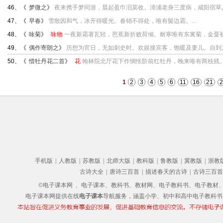
46、《
梦微之
》
夜来携手梦同游，晨起盈巾泪莫收。漳浦老身三度病，咸阳宿草八回
47、《
早春
》
雪散因和气，冰开得暖光。春销不得处，唯有鬓边霜。...
48、《
咏菊
》
咏物
一夜新霜著瓦轻，芭蕉新折败荷倾。耐寒唯有东篱菊，金粟初开
49、《
偶作寄朗之
》
历想为官日，无如刺史时。欢娱接宾客，饱暖及妻儿。自到东都
50、《
惜牡丹花二首
》
花
翰林院北厅花下作惆怅阶前红牡丹，晚来唯有两枝残。明
1
2
3
4
5
6
11
16
21
2
手机版
|
人教版
|
苏教版
|
北师大版
|
教科版
|
鲁教版
|
冀教版
|
浙教
古诗大全
|
唐诗三百首
|
描述春天的古诗
|
古诗三百首
©电子课本网
、电子课本、教科书、教材网、电子教科书、电子教材、电子书
电子课本网提供在线
电子课本
导航服务，涵盖小学、初中和高中电子教科书