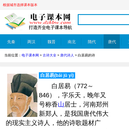
根据城市选择课本版本
先秦
两汉
魏晋
南北
隋代
唐代
当前位置：
电子课本网
>
古诗大全
>
唐代诗人
>
白居易的诗
朝
白居易(bái jū yì)
白居易（772～
846），字乐天，晚年又
号称香
山
居士，河南郑州
新郑人，是我国唐代伟大
的现实主义诗人，他的诗歌题材广