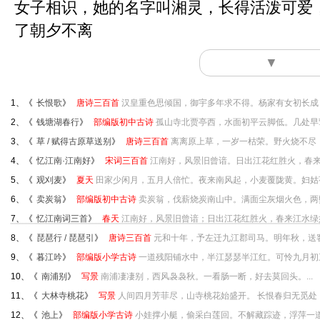
女子相识，她的名字叫湘灵，长得活泼可爱
了朝夕不离
▼
1、《
长恨歌
》
唐诗三百首
汉皇重色思倾国，御宇多年求不得。杨家有女初长成，
2、《
钱塘湖春行
》
部编版初中古诗
孤山寺北贾亭西，水面初平云脚低。几处早莺
3、《
草 / 赋得古原草送别
》
唐诗三百首
离离原上草，一岁一枯荣。野火烧不尽，
4、《
忆江南·江南好
》
宋词三百首
江南好，风景旧曾谙。日出江花红胜火，春来江
5、《
观刈麦
》
夏天
田家少闲月，五月人倍忙。夜来南风起，小麦覆陇黄。妇姑荷箪
6、《
卖炭翁
》
部编版初中古诗
卖炭翁，伐薪烧炭南山中。满面尘灰烟火色，两鬓
7、《
忆江南词三首
》
春天
江南好，风景旧曾谙；日出江花红胜火，春来江水绿如
8、《
琵琶行 / 琵琶引
》
唐诗三百首
元和十年，予左迁九江郡司马。明年秋，送客
9、《
暮江吟
》
部编版小学古诗
一道残阳铺水中，半江瑟瑟半江红。可怜九月初三
10、《
南浦别
》
写景
南浦凄凄别，西风袅袅秋。一看肠一断，好去莫回头。...
11、《
大林寺桃花
》
写景
人间四月芳菲尽，山寺桃花始盛开。 长恨春归无觅处，
12、《
池上
》
部编版小学古诗
小娃撑小艇，偷采白莲回。不解藏踪迹，浮萍一道开