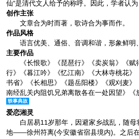
仙”是清代文人给予的称呼。因此，学者认
创作主张
文章合为时而著，歌诗合为事而作。
作品风格
语言优美、通俗、音调和谐，形象鲜明
主要作品
《长恨歌》《琵琶行》《卖炭翁》《赋得
行》《暮江吟》《忆江南》《大林寺桃花》
书省》《长相思》《题岳阳楼》《观刈麦》
南经乱关内阻饥兄弟离散各在一处因望》《
轶事典故
爱恋湘灵
白居易11岁那年，因避家乡战乱，随母
地——徐州符离(今安徽省宿县境内)。之后