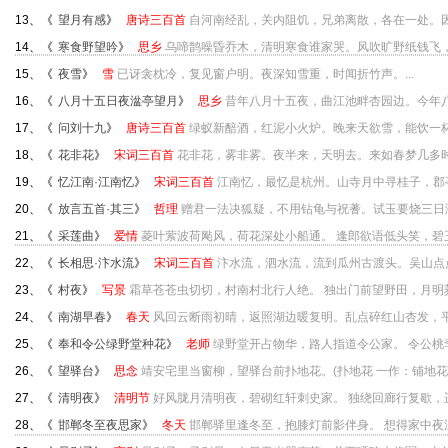
13、《
望月有感
》
唐诗三百首
自河南经乱，关内阻饥，兄弟离散，各在一处。因望
14、《
寒食野望吟
》
思乡
乌啼鹊噪昏乔木，清明寒食谁家哭。风吹旷野纸钱飞，古
15、《
夜雪
》
雪
已讶衾枕冷，复见窗户明。夜深知雪重，时闻折竹声。...
16、《
八月十五日夜湓亭望月
》
思乡
昔年八月十五夜，曲江池畔杏园边。今年八
17、《
问刘十九
》
唐诗三百首
绿蚁新醅酒，红泥小火炉。晚来天欲雪，能饮一杯无
18、《
花非花
》
宋词三百首
花非花，雾非雾。夜半来，天明去。来如春梦几多时？
19、《
忆江南·江南忆
》
宋词三百首
江南忆，最忆是杭州。山寺月中寻桂子，郡亭
20、《
放言五首·其三
》
哲理
赠君一法决狐疑，不用钻龟与祝蓍。试玉要烧三日满
21、《
采莲曲
》
爱情
菱叶萦波荷飐风，荷花深处小船通。 逢郎欲语低头笑，碧玉搔
22、《
长相思·汴水流
》
宋词三百首
汴水流，泗水流，流到瓜州古渡头。吴山点点
23、《
村夜
》
写景
霜草苍苍虫切切，村南村北行人绝。 独出门前望野田，月明荞麦
24、《
南湖早春
》
春天
风回云断雨初晴，返照湖边暖复明。乱点碎红山杏发，平铺
25、《
奉和令公绿野堂种花
》
老师
绿野堂开占物华，路人指道令公家。 令公桃李
26、《
望驿台
》
思念
靖安宅里当窗柳，望驿台前扑地花。(扑地花 一作：铺地花)两
27、《
清明夜
》
清明节
好风胧月清明夜，碧砌红轩刺史家。 独绕回廊行复歇，遥听
28、《
邯郸冬至夜思家
》
冬天
邯郸驿里逢冬至，抱膝灯前影伴身。 想得家中夜深