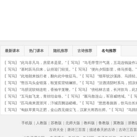
最新课本
热门课本
随机推荐
古诗推荐
名句推荐
〖
写马
〗
“此马非凡马，房星本是星。”
〖
写马
〗
“马毛带雪汗气蒸，五花连钱旋作
〖
写马
〗
“甚时跃马归来，认得迎门轻笑。”
〖
写马
〗
“便向夕阳影里，倚马挥毫。”
〖
写马
〗
“此地朝来饯行者，翻向此中牧征马。”
〖
写马
〗
“细草软沙溪路、马蹄轻
〖
写马
〗
“辔压马头金错落，鞍笼驼背锦斓班。”
〖
写马
〗
“沽酒清阴时系马，招凉
〖
写马
〗
“马骄泥软锦连乾，香袖半笼鞭。”
〖
写马
〗
“傍枯林古道，长河饮马，此
〖
写马
〗
“五马如飞龙，青丝结金络。”
〖
写马
〗
“厩马散连山，军容威绝域。”
〖
〖
写马
〗
“匹马南来渡浙河，汴城宫阙远嵯峨。”
〖
写马
〗
“悠悠卷旆旌，饮马出长
〖
写马
〗
“匈奴草黄马正肥，金山西见烟尘飞，汉家大将西出师。”
〖
写马
〗
“马
手机版
|
人教版
|
苏教版
|
北师大版
|
教科版
|
鲁教版
|
冀教版
|
浙教
古诗大全
|
唐诗三百首
|
描述春天的古诗
|
古诗三百首