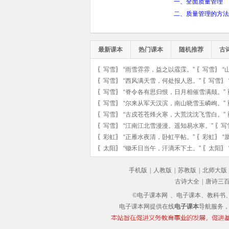
一、全面质量管理
二、质量管理的方法
最新课本
热门课本
随机推荐
古
〖
写雪
〗
“雨雪雰雰，益之以霡霂。”
〖
写雪
〗
“
〖
写雪
〗
“西风满天雪，何处报人恩。”
〖
写雪
〗
〖
写雪
〗
“脊令各有思归恨，日月相催雪满颠。”
〖
写雪
〗
“尔来从军天汉滨，南山晓雪玉嶙峋。”
〖
写雪
〗
“古戍苍苍烽火寒，大荒沈沈飞雪白。”
〖
写雪
〗
“江南江北雪漫漫。遥知易水寒。”
〖
写
〖
彩虹
〗
“正雁水夜清，卧虹平帖。”
〖
彩虹
〗
“
〖
太阳
〗
“锄禾日当午，汗滴禾下土。”
〖
太阳
〗
手机版
|
人教版
|
苏教版
|
北师大版
古诗大全
|
唐诗三
©电子课本网
、电子课本、教科书、教
电子课本网提供在线
电子课本
导航服务