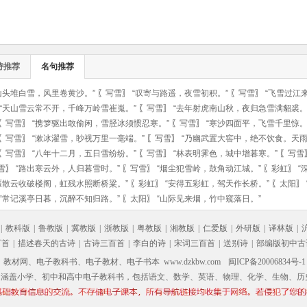
诗推荐
名句推荐
山头堆白雪，风里卷黄沙。”
〖
写雪
〗
“叹寄与路遥，夜雪初积。”
〖
写雪
〗
“飞雪过江
“天山雪云常不开，千峰万岭雪崔嵬。”
〖
写雪
〗
“去年射虎南山秋，夜归急雪满貂裘。
〖
写雪
〗
“携箩驱出敢偷闲，雪胫冰须惯忍寒。”
〖
写雪
〗
“寒沙四面平，飞雪千里惊。
〖
写雪
〗
“漱冰濯雪，眇视万里一毫端。”
〖
写雪
〗
“乃幽武置大窖中，绝不饮食。天雨
〖
写雪
〗
“八年十二月，五日雪纷纷。”
〖
写雪
〗
“林表明霁色，城中增暮寒。”
〖
写雪
雪
〗
“路出寒云外，人归暮雪时。”
〖
写雪
〗
“烟尘犯雪岭，鼓角动江城。”
〖
彩虹
〗
“
蜃散云收破楼阁，虹残水照断桥粱。”
〖
彩虹
〗
“安得五彩虹，驾天作长桥。”
〖
太阳
〗
“常记溪亭日暮，沉醉不知归路。”
〖
太阳
〗
“山际见来烟，竹中窥落日。”
|
教科版
|
鲁教版
|
冀教版
|
浙教版
|
粤教版
|
湘教版
|
仁爱版
|
外研版
|
译林版
|
百首
|
描述春天的古诗
|
古诗三百首
|
李白的诗
|
宋词三百首
|
送别诗
|
部编版初中古
材网、电子教科书、电子教材、电子书本 www.dzkbw.com
闽ICP备20006834号-1
，涵盖小学、初中和高中电子教科书，包括语文、数学、英语、物理、化学、生物、历