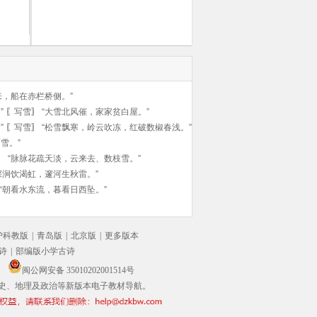
制造
来，船在赤栏桥侧。”
”
〖
写雪
〗
“大雪北风催，家家贫白屋。”
”
〖
写雪
〗
“松雪飘寒，岭云吹冻，红破数椒春浅。”
雪。”
〗
“脉脉花疏天淡，云来去、数枝雪。”
深涧饮渴虹，邃河生秋雷。”
“朝看水东流，暮看日西坠。”
沪科教版
|
青岛版
|
北京版
|
更多版本
诗
|
部编版小学古诗
闽公网安备 35010202001514号
史、地理及政治等新版本电子教材导航。