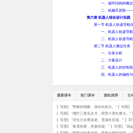
一、循环结构的概念
二、机械爪抓取——
第六章 机器人综合设计实践
第一节 机器人轨迹导航
一、机器人轨迹导航
二、机器人轨迹导航
第二节 机器人搬运任务
一、任务分析
二、方案设计
三、机器人的控制策
四、机器人的编程与
最新课本
热门课本
随机推荐
古
〖
写雨
〗
“野桥经雨断，涧水向田分。”
〖
写雨
〗
〖
写雨
〗
“潮打三更瓜步月，雨荒十里红桥火。”
〖
写雪
〗
“浮生只合尊前老。雪满长安道。”
〖
写
〖
写雪
〗
“夜雪初霁，荠麦弥望。”
〖
写雪
〗
“风
〖
写雪
〗
“雪里已知春信至。寒梅点缀琼枝腻。”