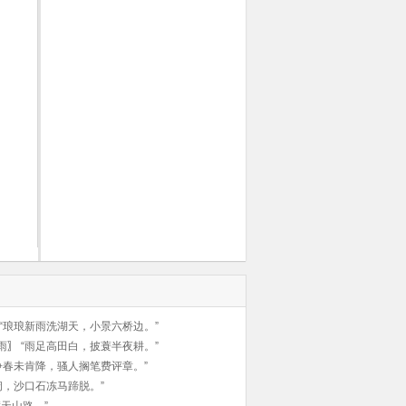
“琅琅新雨洗湖天，小景六桥边。”
雨
〗
“雨足高田白，披蓑半夜耕。”
争春未肯降，骚人搁笔费评章。”
阔，沙口石冻马蹄脱。”
天山路。”