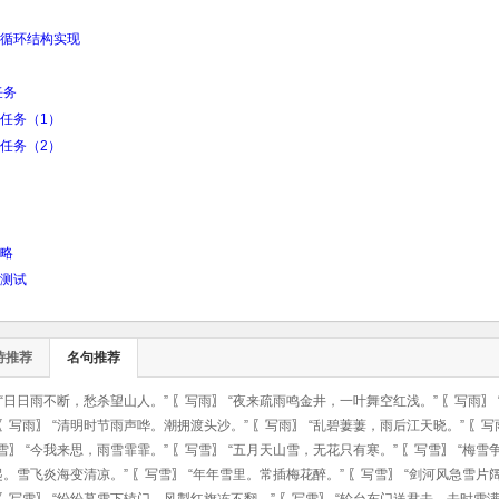
循环结构实现
任务
任务（1）
任务（2）
略
测试
诗推荐
名句推荐
“日日雨不断，愁杀望山人。”
〖
写雨
〗
“夜来疏雨鸣金井，一叶舞空红浅。”
〖
写雨
〗
〖
写雨
〗
“清明时节雨声哗。潮拥渡头沙。”
〖
写雨
〗
“乱碧萋萋，雨后江天晓。”
〖
写
雪
〗
“今我来思，雨雪霏霏。”
〖
写雪
〗
“五月天山雪，无花只有寒。”
〖
写雪
〗
“梅雪
起。雪飞炎海变清凉。”
〖
写雪
〗
“年年雪里。常插梅花醉。”
〖
写雪
〗
“剑河风急雪片
〖
写雪
〗
“纷纷暮雪下辕门，风掣红旗冻不翻。”
〖
写雪
〗
“轮台东门送君去，去时雪满