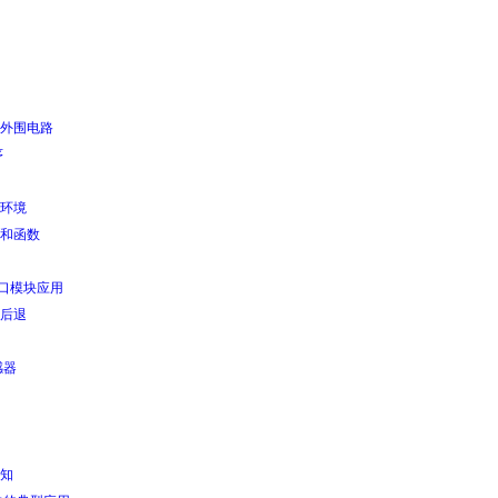
外围电路
序
环境
和函数
接口模块应用
后退
感器
知