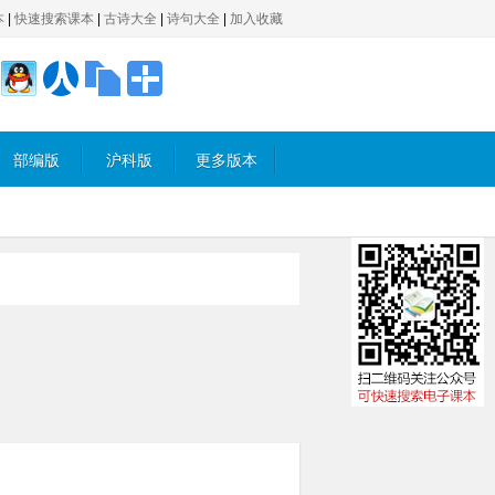
本
|
快速搜索课本
|
古诗大全
|
诗句大全
|
加入收藏
部编版
沪科版
更多版本