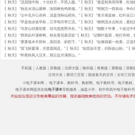
〖
秋天
〗
“况屈指中秋，十分好月，不照人圆。”
〖
秋天
〗
“最是秋风管闲事，红他
〖
秋天
〗
“秋在水清山暮蝉，洛阳树色鸣皋烟。”
〖
秋天
〗
“明朝万一西风动，争向
〖
秋天
〗
“尘中见月心亦闲，况是清秋仙府间。”
〖
秋天
〗
“青天蜀道难，红叶吴江
〖
秋天
〗
“早是他乡值早秋，江亭明月带江流。”
〖
秋天
〗
“栖鸦流水点秋光，爱此
〖
秋天
〗
“马穿山径菊初黄，信马悠悠野兴长。”
〖
秋天
〗
“细数十年事，十处过中
〖
秋天
〗
“西风乱叶溪桥树。秋在黄花羞涩处”
〖
秋天
〗
“记晓叶题霜，秋灯吟雨，
〖
秋天
〗
“萧萧落木不胜秋，莫回首、斜阳下。”
〖
秋天
〗
“短篱残菊一枝黄。正是
〖
秋天
〗
“萤飞秋窗满，月度霜闺迟。”
〖
秋天
〗
“知音如不赏，归卧故山秋。”
〖
〖
秋天
〗
“昨夜秋风入汉关，朔云边月满西山。”
手机版
|
人教版
|
苏教版
|
北师大版
|
教科版
|
鲁教版
|
冀教版
|
浙教
古诗大全
|
唐诗三百首
|
描述春天的古诗
|
古诗三百首
©电子课本网
、电子课本、教科书、教材网、电子教科书、电子教材、电子书
电子课本网提供在线
电子课本
导航服务，涵盖小学、初中和高中电子教科书