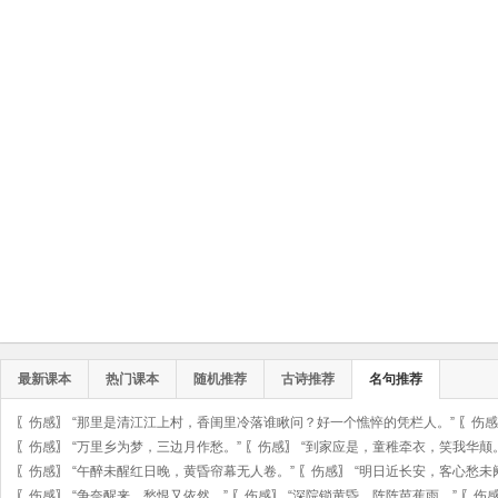
最新课本
热门课本
随机推荐
古诗推荐
名句推荐
〖
伤感
〗
“那里是清江江上村，香闺里冷落谁瞅问？好一个憔悴的凭栏人。”
〖
伤感
〖
伤感
〗
“万里乡为梦，三边月作愁。”
〖
伤感
〗
“到家应是，童稚牵衣，笑我华颠。
〖
伤感
〗
“午醉未醒红日晚，黄昏帘幕无人卷。”
〖
伤感
〗
“明日近长安，客心愁未
〖
伤感
〗
“争奈醒来，愁恨又依然。”
〖
伤感
〗
“深院锁黄昏，阵阵芭蕉雨。”
〖
伤