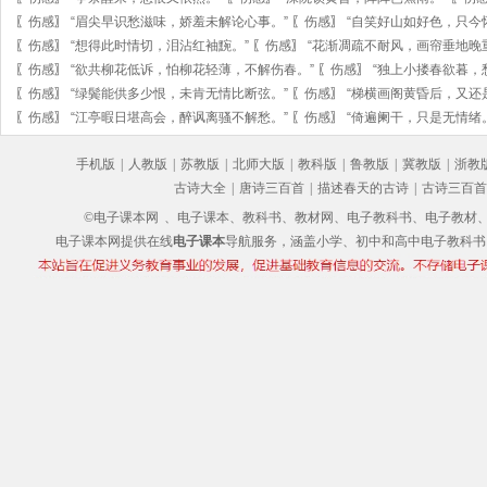
〖
伤感
〗
“眉尖早识愁滋味，娇羞未解论心事。”
〖
伤感
〗
“自笑好山如好色，只今
〖
伤感
〗
“想得此时情切，泪沾红袖黦。”
〖
伤感
〗
“花渐凋疏不耐风，画帘垂地晚
〖
伤感
〗
“欲共柳花低诉，怕柳花轻薄，不解伤春。”
〖
伤感
〗
“独上小搂春欲暮，
〖
伤感
〗
“绿鬓能供多少恨，未肯无情比断弦。”
〖
伤感
〗
“梯横画阁黄昏后，又还
〖
伤感
〗
“江亭暇日堪高会，醉讽离骚不解愁。”
〖
伤感
〗
“倚遍阑干，只是无情绪
手机版
|
人教版
|
苏教版
|
北师大版
|
教科版
|
鲁教版
|
冀教版
|
浙教
古诗大全
|
唐诗三百首
|
描述春天的古诗
|
古诗三百首
©电子课本网
、电子课本、教科书、教材网、电子教科书、电子教材、电子书
电子课本网提供在线
电子课本
导航服务，涵盖小学、初中和高中电子教科书