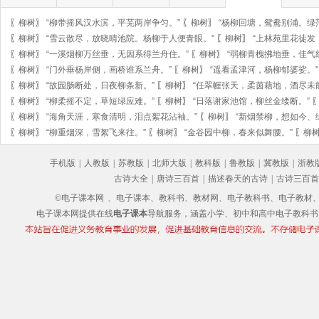
〖
柳树
〗
“柳带摇风汉水滨，平芜两岸争匀。”
〖
柳树
〗
“杨柳回塘，鸳鸯别浦。绿
〖
柳树
〗
“雪云散尽，放晓晴池院。杨柳于人便青眼。”
〖
柳树
〗
“上林苑里花徒发
〖
柳树
〗
“一溪烟柳万丝垂，无因系得兰舟住。”
〖
柳树
〗
“弱柳青槐拂地垂，佳气
〖
柳树
〗
“门外垂杨岸侧，画桥谁系兰舟。”
〖
柳树
〗
“遥看孟津河，杨柳郁婆娑。”
〖
柳树
〗
“故园肠断处，日夜柳条新。”
〖
柳树
〗
“任翠幄张天，柔茵藉地，酒尽未
〖
柳树
〗
“柳柔摇不定，草短绿应难。”
〖
柳树
〗
“日落谢家池馆，柳丝金缕断。”
〖
柳树
〗
“海角天涯，寒食清明，泪点絮花沾袖。”
〖
柳树
〗
“新烟禁柳，想如今、
〖
柳树
〗
“柳重烟深，雪絮飞来往。”
〖
柳树
〗
“金谷园中柳，春来似舞腰。”
〖
柳
手机版
|
人教版
|
苏教版
|
北师大版
|
教科版
|
鲁教版
|
冀教版
|
浙教
古诗大全
|
唐诗三百首
|
描述春天的古诗
|
古诗三百首
©电子课本网
、电子课本、教科书、教材网、电子教科书、电子教材、电子书
电子课本网提供在线
电子课本
导航服务，涵盖小学、初中和高中电子教科书