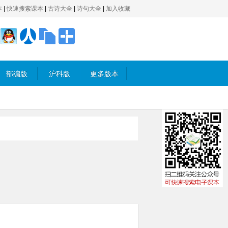
本
|
快速搜索课本
|
古诗大全
|
诗句大全
|
加入收藏
部编版
沪科版
更多版本