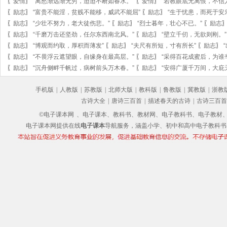
〖
爱情
〗
“离愁渐远渐无穷，迢迢不断如春水。”
〖
爱情
〗
“若教眼底无离恨，不信
〖
励志
〗
“富贵不能淫，贫贱不能移，威武不能屈”
〖
励志
〗
“生于忧患，而死于安
〖
励志
〗
“少壮不努力，老大徒伤悲。”
〖
励志
〗
“烈士暮年，壮心不已。”
〖
励志
〖
励志
〗
“千磨万击还坚劲，任尔东西南北风。”
〖
励志
〗
“壁立千仞，无欲则刚。”
〖
励志
〗
“博观而约取，厚积而薄发”
〖
励志
〗
“夫尺有所短，寸有所长”
〖
励志
〗
〖
励志
〗
“不畏浮云遮望眼，自缘身在最高层。”
〖
励志
〗
“采得百花成蜜后，为谁
〖
励志
〗
“沉舟侧畔千帆过，病树前头万木春。”
〖
励志
〗
“安得广厦千万间，大庇
手机版
|
人教版
|
苏教版
|
北师大版
|
教科版
|
鲁教版
|
冀教版
|
浙教
古诗大全
|
唐诗三百首
|
描述春天的古诗
|
古诗三百首
©电子课本网
、电子课本、教科书、教材网、电子教科书、电子教材、电子书
电子课本网提供在线
电子课本
导航服务，涵盖小学、初中和高中电子教科书