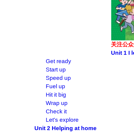
关注公众
Unit 1 I 
Get ready
Start up
Speed up
Fuel up
Hit it big
Wrap up
Check it
Let's explore
Unit 2 Helping at home