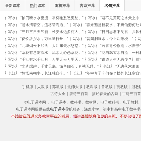
最新课本
热门课本
随机推荐
古诗推荐
名句推荐
〖
写水
〗
“抽刀断水水更流，举杯销愁愁更愁。”
〖
写水
〗
“君不见黄河之水天上来
〖
写水
〗
“楚水清若空，遥将碧海通。”
〖
写水
〗
“春来遍是桃花水，不辨仙源何处
〖
写水
〗
“三月三日天气新，长安水边多丽人。”
〖
写水
〗
“日日思君不见君，共饮
〖
写水
〗
“仍怜故乡水，万里送行舟。”
〖
写水
〗
“昔闻洞庭水，今上岳阳楼。”
〖
〖
写水
〗
“北望烟云不尽头，大江东去水悠悠。”
〖
写水
〗
“云青青兮欲雨，水澹澹
〖
写水
〗
“落花有意随流水，流水无心恋落花。”
〖
写水
〗
“花自飘零水自流，一种
〖
写水
〗
“千江有水千江月，万里无云万里天。”
〖
写水
〗
“谁道人生无再少？门前
〖
写水
〗
“水皆缥碧，千丈见底。游鱼细石，直视无碍。”
〖
长江
〗
“无边落木萧萧
〖
长江
〗
“惆怅南朝事，长江独自今。”
〖
长江
〗
“阁中帝子今何在？槛外长江空自
手机版
|
人教版
|
苏教版
|
北师大版
|
教科版
|
鲁教版
|
冀教版
|
浙教
古诗大全
|
唐诗三百首
|
描述春天的古诗
|
古诗三百首
©电子课本网
、电子课本、教科书、教材网、电子教科书、电子教材、电子书
电子课本网提供在线
电子课本
导航服务，涵盖小学、初中和高中电子教科书