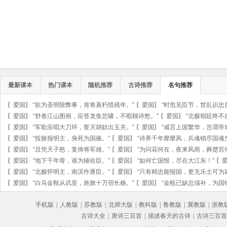
最新课本
热门课本
随机推荐
古诗推荐
名句推荐
〖
爱国
〗
“欲为圣明除弊事，肯将衰朽惜残年。”
〖
爱国
〗
“时危见臣节，世乱识忠
〖
爱国
〗
“舒卷江山图画，应答龙鱼悲啸，不暇顾诗愁。”
〖
爱国
〗
“北极朝廷终不
〖
爱国
〗
“军歌应唱大刀环，誓灭胡奴出玉关。”
〖
爱国
〗
“咸言上国繁华，岂谓帝
〖
爱国
〗
“投躯报明主，身死为国殇。”
〖
爱国
〗
“诗界千年靡靡风，兵魂销尽国魂
〖
爱国
〗
“且凭天子怒，复倚将军雄。”
〖
爱国
〗
“为问花何在，夜来风雨，葬楚宫
〖
爱国
〗
“地下千年骨，谁为辅佐臣。”
〖
爱国
〗
“如何亡国恨，尽在大江东！”
〖
〖
爱国
〗
“北极怀明主，南溟作逐臣。”
〖
爱国
〗
“只有精忠能报国，更无乐土可为
〖
爱国
〗
“白马金鞍从武皇，旌旗十万宿长杨。”
〖
爱国
〗
“金瓯已缺总须补，为国
手机版
|
人教版
|
苏教版
|
北师大版
|
教科版
|
鲁教版
|
冀教版
|
浙教
古诗大全
|
唐诗三百首
|
描述春天的古诗
|
古诗三百首