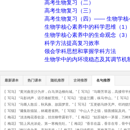
高考生物复习（二）
高考生物复习（三）
高考生物复习（四）—— 生物学核
生物学核心素养中的科学思维（1
生物学核心素养中的生命观念（3
科学方法提高复习效率
领会学科思想和掌握学科方法
生物学中的内环境稳态及其调节机
最新课本
热门课本
随机推荐
古诗推荐
名句推荐
〖
写马
〗
“黄河曲里沙为岸，白马津边柳向城。”
〖
写马
〗
“马嘶芳草远，高搂帘半
〖
写马
〗
“马影鸡声，谙尽倦邮荒馆。”
〖
写马
〗
“息徒兰圃，秣马华山。”
〖
写马
〖
写马
〗
“马嘶人散后，秋风换、故园梦里。”
〖
写马
〗
“五更枥马静无声。邻鸡犹
〖
写猫
〗
“墉集欺猫鼠，林藏逐雀鹯。”
〖
写猫
〗
“中山人予之猫，猫善捕鼠及鸡。”
〖
梅花
〗
“淡淡梅花香欲染，丝丝柳带露初干。”
〖
梅花
〗
“姑苏城外一茅屋，万树
〖
梅花
〗
“陌上风光浓处。第一寒梅先吐。”
〖
梅花
〗
“香非在蕊，香非在萼，骨中
〖
梅花
〗
“梅以曲为美，直则无姿；”
〖
梅花
〗
“来日绮窗前，寒梅著花未。”
〖
梅