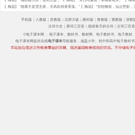
〖
梅花
〗
“细看不是雪无香，天风吹得香零落。”
〖
梅花
〗
“宫粉雕痕，仙云堕影，
手机版
|
人教版
|
苏教版
|
北师大版
|
教科版
|
鲁教版
|
冀教版
|
浙教
古诗大全
|
唐诗三百首
|
描述春天的古诗
|
古诗三百首
©电子课本网
、电子课本、教科书、教材网、电子教科书、电子教材、电子书
电子课本网提供在线
电子课本
导航服务，涵盖小学、初中和高中电子教科书