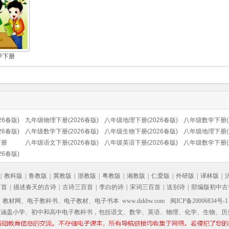
学下册
6春版)
九年级物理下册(2026春版)
八年级地理下册(2026春版)
八年级数学下册(2
6春版)
八年级数学下册(2026春版)
八年级生物下册(2026春版)
八年级地理下册(2
下册
八年级语文下册(2026春版)
八年级英语下册(2026春版)
(商务星球版)
八年级数学下册(2
6春版)
(部编版)
|
教科版
|
鲁教版
|
冀教版
|
浙教版
|
粤教版
|
湘教版
|
仁爱版
|
外研版
|
译林版
|
百首
|
描述春天的古诗
|
古诗三百首
|
李白的诗
|
宋词三百首
|
送别诗
|
部编版初中古
材网、电子教科书、电子教材、电子书本 www.dzkbw.com
闽ICP备20006834号-1
，涵盖小学、初中和高中电子教科书，包括语文、数学、英语、物理、化学、生物、历