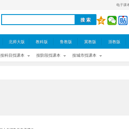
电子课
北师大版
教科版
鲁教版
冀教版
浙教版
按科目找课本
按阶段找课本
按城市找课本