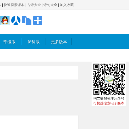
本
|
快速搜索课本
|
古诗大全
|
诗句大全
|
加入收藏
部编版
沪科版
更多版本