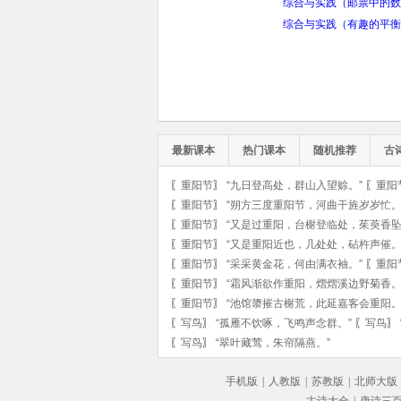
综合与实践（邮票中的数
综合与实践（有趣的平衡
最新课本
热门课本
随机推荐
古
〖
重阳节
〗
“九日登高处，群山入望赊。”
〖
重阳
〖
重阳节
〗
“朔方三度重阳节，河曲干旌岁岁忙。
〖
重阳节
〗
“又是过重阳，台榭登临处，茱萸香坠
〖
重阳节
〗
“又是重阳近也，几处处，砧杵声催。
〖
重阳节
〗
“采采黄金花，何由满衣袖。”
〖
重阳
〖
重阳节
〗
“霜风渐欲作重阳，熠熠溪边野菊香。
〖
重阳节
〗
“池馆隳摧古榭荒，此延嘉客会重阳。
〖
写鸟
〗
“孤雁不饮啄，飞鸣声念群。”
〖
写鸟
〗
〖
写鸟
〗
“翠叶藏莺，朱帘隔燕。”
手机版
|
人教版
|
苏教版
|
北师大版