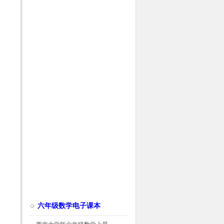
六年级数学电子课本