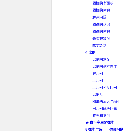
圆柱的表面积
圆柱的体积
解决问题
圆锥的认识
圆锥的体积
整理和复习
数学游戏
4 比例
比例的意义
比例的基本性质
解比例
正比例
正比例和反比例
比例尺
图形的放大与缩小
用比例解决问题
整理和复习
★ 自行车里的数学
5 数学广角——鸽巢问题