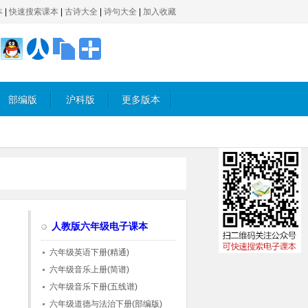
本
|
快速搜索课本
|
古诗大全
|
诗句大全
|
加入收藏
部编版
沪科版
更多版本
人教版六年级电子课本
六年级英语下册(精通)
六年级音乐上册(简谱)
六年级音乐下册(五线谱)
六年级道德与法治下册(部编版)