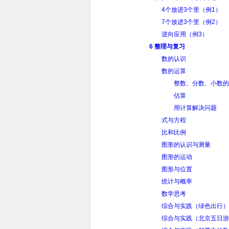
4个放进3个里（例1）
7个放进3个里（例2）
逆向应用（例3）
6 整理与复习
数的认识
数的运算
整数、分数、小数的
估算
用计算解决问题
式与方程
比和比例
图形的认识与测量
图形的运动
图形与位置
统计与概率
数学思考
综合与实践（绿色出行）
综合与实践（北京五日游