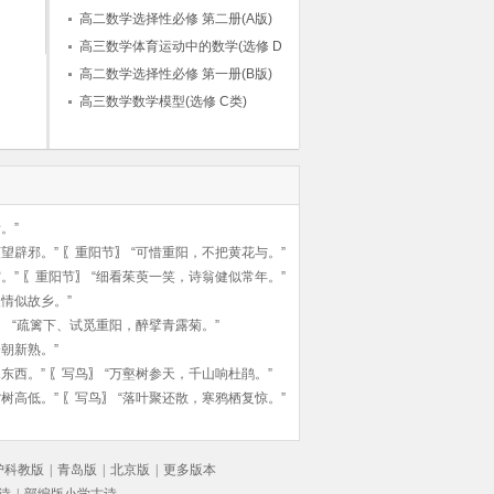
高二数学选择性必修 第二册(A版)
高三数学体育运动中的数学(选修 D类)
高二数学选择性必修 第一册(B版)
高三数学数学模型(选修 C类)
。”
望辟邪。”
〖
重阳节
〗
“可惜重阳，不把黄花与。”
。”
〖
重阳节
〗
“细看茱萸一笑，诗翁健似常年。”
情似故乡。”
〗
“疏篱下、试觅重阳，醉擘青露菊。”
朝新熟。”
东西。”
〖
写鸟
〗
“万壑树参天，千山响杜鹃。”
树高低。”
〖
写鸟
〗
“落叶聚还散，寒鸦栖复惊。”
沪科教版
|
青岛版
|
北京版
|
更多版本