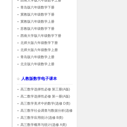
西南大学版六年级数学上册
青岛版六年级数学下册
冀教版六年级数学下册
冀教版六年级数学上册
苏教版六年级数学下册
西南大学版六年级数学下册
北师大版六年级数学下册
北师大版六年级数学上册
青岛版六年级数学上册
北京版六年级数学上册
人教版数学电子课本
高三数学选择性必修 第三册(A版)
高二数学选择性必修 第一册(A版)
高三数学美术中的数学(选修 D类)
高三数学社会调查与数据分析(选修 C类)
高三数学应用统计(选修 B类)
高三数学概率与统计(选修 A类)