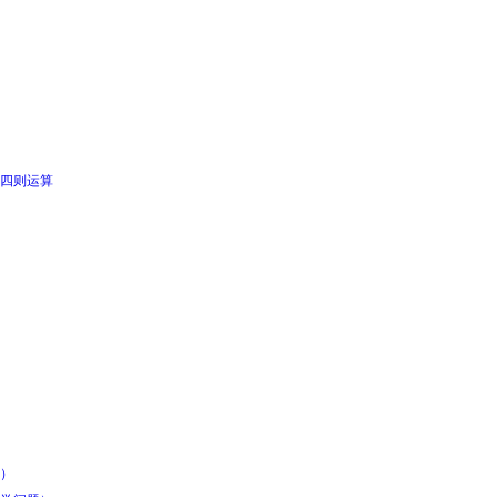
四则运算
）