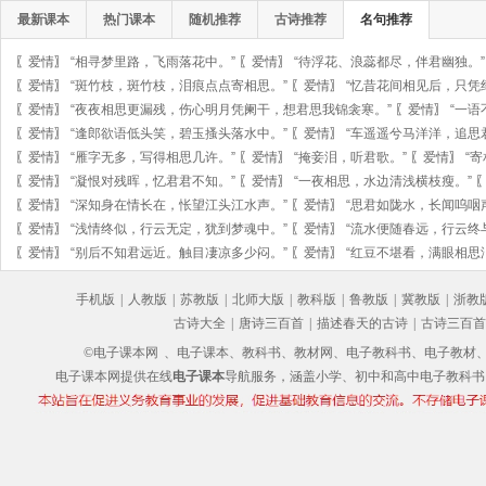
最新课本
热门课本
随机推荐
古诗推荐
名句推荐
〖
爱情
〗
“相寻梦里路，飞雨落花中。”
〖
爱情
〗
“待浮花、浪蕊都尽，伴君幽独。”
〖
爱情
〗
“斑竹枝，斑竹枝，泪痕点点寄相思。”
〖
爱情
〗
“忆昔花间相见后，只凭
〖
爱情
〗
“夜夜相思更漏残，伤心明月凭阑干，想君思我锦衾寒。”
〖
爱情
〗
“一语
〖
爱情
〗
“逢郎欲语低头笑，碧玉搔头落水中。”
〖
爱情
〗
“车遥遥兮马洋洋，追思
〖
爱情
〗
“雁字无多，写得相思几许。”
〖
爱情
〗
“掩妾泪，听君歌。”
〖
爱情
〗
“
〖
爱情
〗
“凝恨对残晖，忆君君不知。”
〖
爱情
〗
“一夜相思，水边清浅横枝瘦。”
〖
爱情
〗
“深知身在情长在，怅望江头江水声。”
〖
爱情
〗
“思君如陇水，长闻呜咽
〖
爱情
〗
“浅情终似，行云无定，犹到梦魂中。”
〖
爱情
〗
“流水便随春远，行云终
〖
爱情
〗
“别后不知君远近。触目凄凉多少闷。”
〖
爱情
〗
“红豆不堪看，满眼相思
手机版
|
人教版
|
苏教版
|
北师大版
|
教科版
|
鲁教版
|
冀教版
|
浙教
古诗大全
|
唐诗三百首
|
描述春天的古诗
|
古诗三百首
©电子课本网
、电子课本、教科书、教材网、电子教科书、电子教材、电子书
电子课本网提供在线
电子课本
导航服务，涵盖小学、初中和高中电子教科书