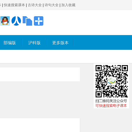
本
|
快速搜索课本
|
古诗大全
|
诗句大全
|
加入收藏
部编版
沪科版
更多版本