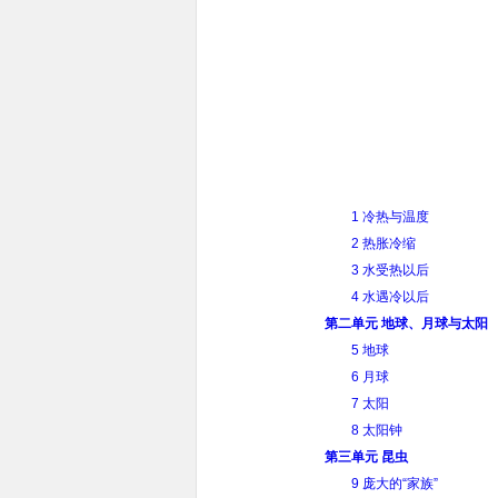
1 冷热与温度
2 热胀冷缩
3 水受热以后
4 水遇冷以后
第二单元 地球、月球与太阳
5 地球
6 月球
7 太阳
8 太阳钟
第三单元 昆虫
9 庞大的“家族”