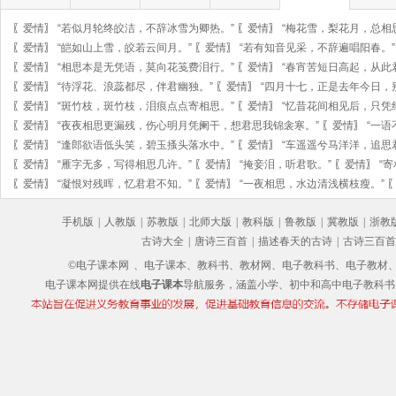
〖
爱情
〗
“若似月轮终皎洁，不辞冰雪为卿热。”
〖
爱情
〗
“梅花雪，梨花月，总相
〖
爱情
〗
“皑如山上雪，皎若云间月。”
〖
爱情
〗
“若有知音见采，不辞遍唱阳春。”
〖
爱情
〗
“相思本是无凭语，莫向花笺费泪行。”
〖
爱情
〗
“春宵苦短日高起，从此
〖
爱情
〗
“待浮花、浪蕊都尽，伴君幽独。”
〖
爱情
〗
“四月十七，正是去年今日，
〖
爱情
〗
“斑竹枝，斑竹枝，泪痕点点寄相思。”
〖
爱情
〗
“忆昔花间相见后，只凭
〖
爱情
〗
“夜夜相思更漏残，伤心明月凭阑干，想君思我锦衾寒。”
〖
爱情
〗
“一语
〖
爱情
〗
“逢郎欲语低头笑，碧玉搔头落水中。”
〖
爱情
〗
“车遥遥兮马洋洋，追思
〖
爱情
〗
“雁字无多，写得相思几许。”
〖
爱情
〗
“掩妾泪，听君歌。”
〖
爱情
〗
“
〖
爱情
〗
“凝恨对残晖，忆君君不知。”
〖
爱情
〗
“一夜相思，水边清浅横枝瘦。”
手机版
|
人教版
|
苏教版
|
北师大版
|
教科版
|
鲁教版
|
冀教版
|
浙教
古诗大全
|
唐诗三百首
|
描述春天的古诗
|
古诗三百首
©电子课本网
、电子课本、教科书、教材网、电子教科书、电子教材、电子书
电子课本网提供在线
电子课本
导航服务，涵盖小学、初中和高中电子教科书