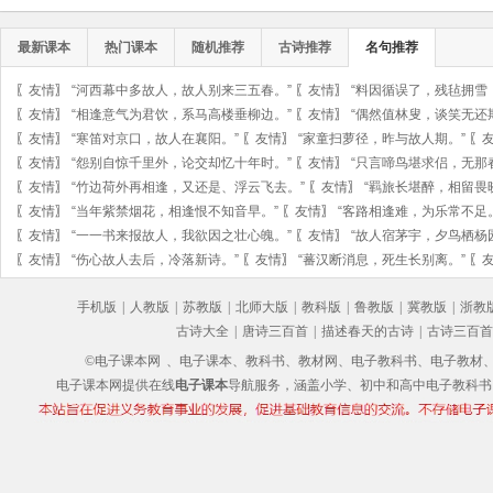
最新课本
热门课本
随机推荐
古诗推荐
名句推荐
〖
友情
〗
“河西幕中多故人，故人别来三五春。”
〖
友情
〗
“料因循误了，残毡拥雪
〖
友情
〗
“相逢意气为君饮，系马高楼垂柳边。”
〖
友情
〗
“偶然值林叟，谈笑无还
〖
友情
〗
“寒笛对京口，故人在襄阳。”
〖
友情
〗
“家童扫萝径，昨与故人期。”
〖
〖
友情
〗
“怨别自惊千里外，论交却忆十年时。”
〖
友情
〗
“只言啼鸟堪求侣，无那
〖
友情
〗
“竹边荷外再相逢，又还是、浮云飞去。”
〖
友情
〗
“羁旅长堪醉，相留畏
〖
友情
〗
“当年紫禁烟花，相逢恨不知音早。”
〖
友情
〗
“客路相逢难，为乐常不足
〖
友情
〗
“一一书来报故人，我欲因之壮心魄。”
〖
友情
〗
“故人宿茅宇，夕鸟栖杨
〖
友情
〗
“伤心故人去后，冷落新诗。”
〖
友情
〗
“蕃汉断消息，死生长别离。”
〖
手机版
|
人教版
|
苏教版
|
北师大版
|
教科版
|
鲁教版
|
冀教版
|
浙教
古诗大全
|
唐诗三百首
|
描述春天的古诗
|
古诗三百首
©电子课本网
、电子课本、教科书、教材网、电子教科书、电子教材、电子书
电子课本网提供在线
电子课本
导航服务，涵盖小学、初中和高中电子教科书