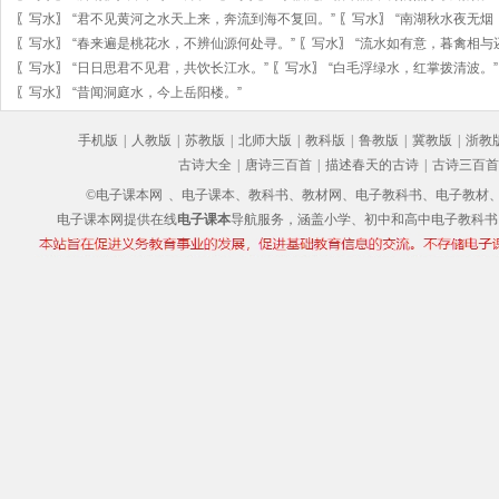
〖
写水
〗
“君不见黄河之水天上来，奔流到海不复回。”
〖
写水
〗
“南湖秋水夜无烟
〖
写水
〗
“春来遍是桃花水，不辨仙源何处寻。”
〖
写水
〗
“流水如有意，暮禽相与
〖
写水
〗
“日日思君不见君，共饮长江水。”
〖
写水
〗
“白毛浮绿水，红掌拨清波。”
〖
写水
〗
“昔闻洞庭水，今上岳阳楼。”
手机版
|
人教版
|
苏教版
|
北师大版
|
教科版
|
鲁教版
|
冀教版
|
浙教
古诗大全
|
唐诗三百首
|
描述春天的古诗
|
古诗三百首
©电子课本网
、电子课本、教科书、教材网、电子教科书、电子教材、电子书
电子课本网提供在线
电子课本
导航服务，涵盖小学、初中和高中电子教科书