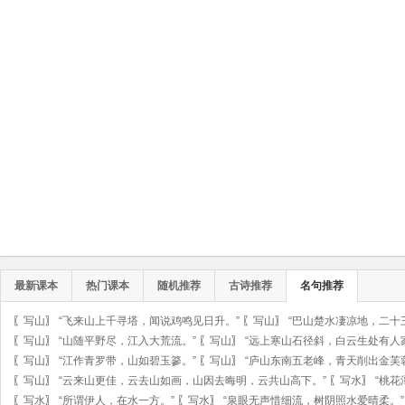
最新课本
热门课本
随机推荐
古诗推荐
名句推荐
〖
写山
〗
“飞来山上千寻塔，闻说鸡鸣见日升。”
〖
写山
〗
“巴山楚水凄凉地，二十
〖
写山
〗
“山随平野尽，江入大荒流。”
〖
写山
〗
“远上寒山石径斜，白云生处有人
〖
写山
〗
“江作青罗带，山如碧玉篸。”
〖
写山
〗
“庐山东南五老峰，青天削出金芙
〖
写山
〗
“云来山更佳，云去山如画，山因去晦明，云共山高下。”
〖
写水
〗
“桃
〖
写水
〗
“所谓伊人，在水一方。”
〖
写水
〗
“泉眼无声惜细流，树阴照水爱晴柔。”