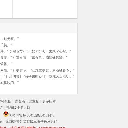
、过元宵。”
千架。”
藉。”
〖
寒食节
〗
“不知何处火，来就客心然。”
复春。”
〖
寒食节
〗
“寒食后，酒醒却咨嗟。”
紫袍。”
南陌。”
〖
寒食节
〗
“江淮度寒食，京洛缝春衣。”
。”
〖
清明节
〗
“燕子来时新社，梨花落后清明。”
城柳映门。”
沪科教版
|
青岛版
|
北京版
|
更多版本
诗
|
部编版小学古诗
闽公网安备 35010202001514号
史、地理及政治等新版本电子教材导航。