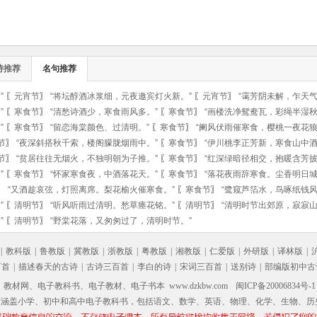
诗推荐
名句推荐
”
〖
元宵节
〗
“将坛醇酒冰浆细，元夜邀宾灯火新。”
〖
元宵节
〗
“霭芳阴未解，乍天气
”
〖
寒食节
〗
“清愁诗酒少，寒食雨风多。”
〖
寒食节
〗
“画楼洗净鸳鸯瓦，彩绳半湿秋
”
〖
寒食节
〗
“留恋海棠颜色、过清明。”
〖
寒食节
〗
“阑风伏雨催寒食，樱桃一夜花狼
节
〗
“夜深斜搭秋千索，楼阁朦胧烟雨中。”
〖
寒食节
〗
“伊川桃李正芳新，寒食山中酒
节
〗
“贫居往往无烟火，不独明朝为子推。”
〖
寒食节
〗
“红深绿暗径相交，抱暖含芳披
”
〖
寒食节
〗
“怀家寒食夜，中酒落花天。”
〖
寒食节
〗
“落花夜雨辞寒食。尘香明日城
〗
“又酒趁哀弦，灯照离席。梨花榆火催寒食。”
〖
寒食节
〗
“鹭窥芦箔水，鸟啄纸钱风
”
〖
清明节
〗
“听风听雨过清明。愁草瘗花铭。”
〖
清明节
〗
“清明时节出郊原，寂寂山
”
〖
清明节
〗
“野棠花落，又匆匆过了，清明时节。”
|
教科版
|
鲁教版
|
冀教版
|
浙教版
|
粤教版
|
湘教版
|
仁爱版
|
外研版
|
译林版
|
百首
|
描述春天的古诗
|
古诗三百首
|
李白的诗
|
宋词三百首
|
送别诗
|
部编版初中古
材网、电子教科书、电子教材、电子书本 www.dzkbw.com
闽ICP备20006834号-1
，涵盖小学、初中和高中电子教科书，包括语文、数学、英语、物理、化学、生物、历