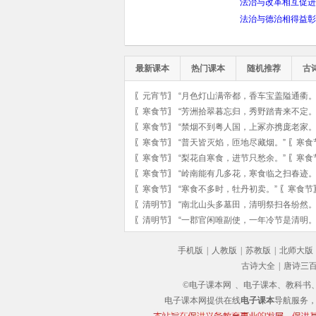
法治与改革相互促进
法治与德治相得益彰
最新课本
热门课本
随机推荐
古
〖
元宵节
〗
“月色灯山满帝都，香车宝盖隘通衢。
〖
寒食节
〗
“芳洲拾翠暮忘归，秀野踏青来不定。
〖
寒食节
〗
“禁烟不到粤人国，上冢亦携庞老家。
〖
寒食节
〗
“普天皆灭焰，匝地尽藏烟。”
〖
寒食
〖
寒食节
〗
“梨花自寒食，进节只愁余。”
〖
寒食
〖
寒食节
〗
“岭南能有几多花，寒食临之扫春迹。
〖
寒食节
〗
“寒食不多时，牡丹初卖。”
〖
寒食节
〖
清明节
〗
“南北山头多墓田，清明祭扫各纷然。
〖
清明节
〗
“一郡官闲唯副使，一年冷节是清明。
手机版
|
人教版
|
苏教版
|
北师大版
古诗大全
|
唐诗三
©电子课本网
、电子课本、教科书、教
电子课本网提供在线
电子课本
导航服务