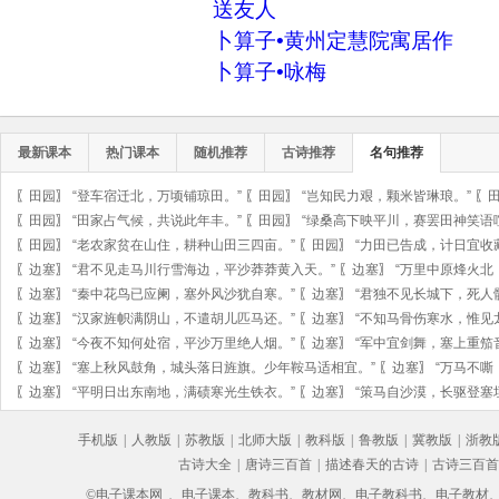
送友人
卜算子•黄州定慧院寓居作
卜算子•咏梅
最新课本
热门课本
随机推荐
古诗推荐
名句推荐
〖
田园
〗
“登车宿迁北，万顷铺琼田。”
〖
田园
〗
“岂知民力艰，颗米皆琳琅。”
〖
〖
田园
〗
“田家占气候，共说此年丰。”
〖
田园
〗
“绿桑高下映平川，赛罢田神笑语
〖
田园
〗
“老农家贫在山住，耕种山田三四亩。”
〖
田园
〗
“力田已告成，计日宜收
〖
边塞
〗
“君不见走马川行雪海边，平沙莽莽黄入天。”
〖
边塞
〗
“万里中原烽火北
〖
边塞
〗
“秦中花鸟已应阑，塞外风沙犹自寒。”
〖
边塞
〗
“君独不见长城下，死人
〖
边塞
〗
“汉家旌帜满阴山，不遣胡儿匹马还。”
〖
边塞
〗
“不知马骨伤寒水，惟见
〖
边塞
〗
“今夜不知何处宿，平沙万里绝人烟。”
〖
边塞
〗
“军中宜剑舞，塞上重笳
〖
边塞
〗
“塞上秋风鼓角，城头落日旌旗。少年鞍马适相宜。”
〖
边塞
〗
“万马不嘶
〖
边塞
〗
“平明日出东南地，满碛寒光生铁衣。”
〖
边塞
〗
“策马自沙漠，长驱登塞
手机版
|
人教版
|
苏教版
|
北师大版
|
教科版
|
鲁教版
|
冀教版
|
浙教
古诗大全
|
唐诗三百首
|
描述春天的古诗
|
古诗三百首
©电子课本网
、电子课本、教科书、教材网、电子教科书、电子教材、电子书