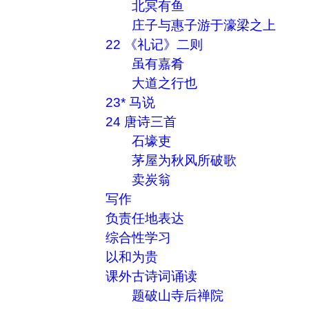
北冥有鱼
庄子与惠子游于濠梁之上
22 《礼记》二则
虽有嘉肴
大道之行也
23* 马说
24 唐诗三首
石壕吏
茅屋为秋风所破歌
卖炭翁
写作
负责任地表达
综合性学习
以和为贵
课外古诗词诵读
题破山寺后禅院