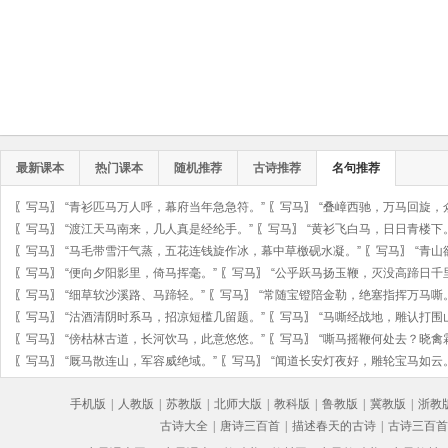
最新课本
热门课本
随机推荐
古诗推荐
名句推荐
〖
写马
〗
“青衫匹马万人呼，幕府当年急急符。”
〖
写马
〗
“叠嶂西驰，万马回旋，
〖
写马
〗
“渡江天马南来，几人真是经纶手。”
〖
写马
〗
“黄衫飞白马，日日青楼下
〖
写马
〗
“马毛带雪汗气蒸，五花连钱旋作冰，幕中草檄砚水凝。”
〖
写马
〗
“青
〖
写马
〗
“便向夕阳影里，倚马挥毫。”
〖
写马
〗
“公乎跃马扬玉鞭，灭没高蹄日千
〖
写马
〗
“细草软沙溪路、马蹄轻。”
〖
写马
〗
“常随宝镫陪金勒，绝塞指挥万马嘶。
〖
写马
〗
“沽酒清阴时系马，招凉短槛几留题。”
〖
写马
〗
“马嘶经战地，雕认打围
〖
写马
〗
“傍枯林古道，长河饮马，此意悠悠。”
〖
写马
〗
“嘶马摇鞭何处去？晓禽
〖
写马
〗
“厩马散连山，军容威绝域。”
〖
写马
〗
“闻道长安灯夜好，雕轮宝马如云。
手机版
|
人教版
|
苏教版
|
北师大版
|
教科版
|
鲁教版
|
冀教版
|
浙教
古诗大全
|
唐诗三百首
|
描述春天的古诗
|
古诗三百首