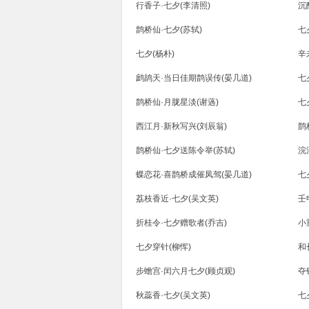
行香子·七夕(李清照)
沉
鹊桥仙·七夕(苏轼)
七
七夕(杨朴)
辛
鹧鸪天·当日佳期鹊误传(晏几道)
七
鹊桥仙·月胧星淡(谢薖)
七
西江月·新秋写兴(刘辰翁)
鹊
鹊桥仙·七夕送陈令举(苏轼)
浣
蝶恋花·喜鹊桥成催凤驾(晏几道)
七
荔枝香近·七夕(吴文英)
壬
折桂令·七夕赠歌者(乔吉)
小
七夕穿针(柳恽)
和
步蟾宫·闰六月七夕(顾贞观)
夺
秋蕊香·七夕(吴文英)
七