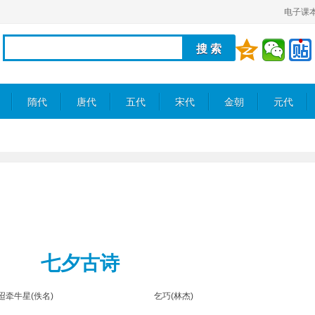
电子课
隋代
唐代
五代
宋代
金朝
元代
七夕古诗
迢牵牛星(佚名)
乞巧(林杰)