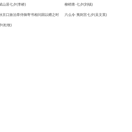
赋山居七夕(李峤)
柳梢青·七夕(刘镇)
秋京口旅泊章侍御寄书相问因以赠之时
六么令·夷则宫七夕(吴文英)
(李嘉祐)
夕(杜牧)