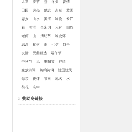
儿童
春节
雪
冬天
爱情
田园
月亮
励志
离别
爱国
思乡
山水
黄河
咏物
长江
花
哲理
全宋词
元宵
闺怨
老师
山
清明节
咏史怀
思念
柳树
雨
七夕
战争
友情
元曲精选
端午节
中秋节
风
重阳节
抒情
豪放诗词
婉约诗词
忧国忧民
母亲
伤怀
节日
地名
水
荷花
高中
赞助商链接