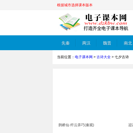
根据城市选择课本版本
先秦
两汉
魏晋
南北
当前位置：
电子课本网
>
古诗大全
>
七夕古诗
朝
鹊桥仙·纤云弄巧(秦观)
迢