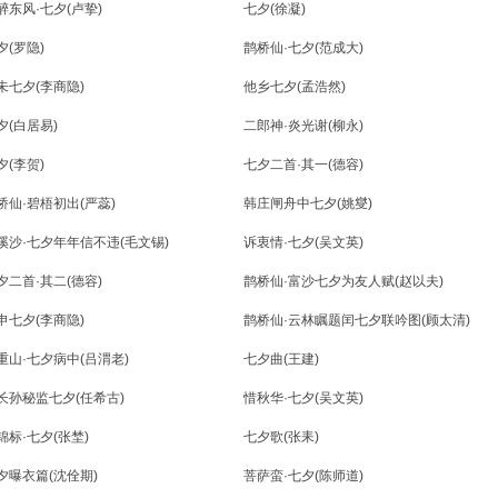
醉东风·七夕(卢挚)
七夕(徐凝)
夕(罗隐)
鹊桥仙·七夕(范成大)
未七夕(李商隐)
他乡七夕(孟浩然)
夕(白居易)
二郎神·炎光谢(柳永)
夕(李贺)
七夕二首·其一(德容)
桥仙·碧梧初出(严蕊)
韩庄闸舟中七夕(姚燮)
溪沙·七夕年年信不违(毛文锡)
诉衷情·七夕(吴文英)
夕二首·其二(德容)
鹊桥仙·富沙七夕为友人赋(赵以夫)
申七夕(李商隐)
鹊桥仙·云林瞩题闰七夕联吟图(顾太清)
重山·七夕病中(吕渭老)
七夕曲(王建)
长孙秘监七夕(任希古)
惜秋华·七夕(吴文英)
锦标·七夕(张埜)
七夕歌(张耒)
夕曝衣篇(沈佺期)
菩萨蛮·七夕(陈师道)