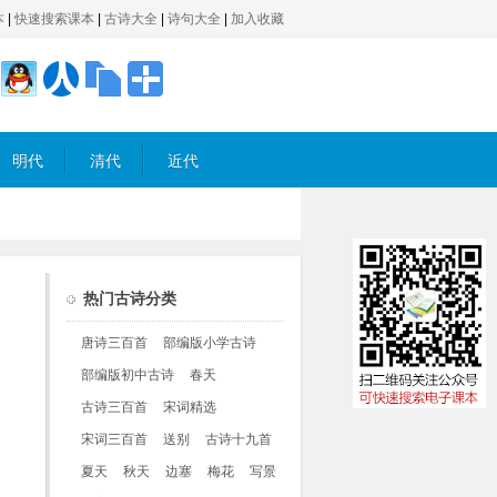
本
|
快速搜索课本
|
古诗大全
|
诗句大全
|
加入收藏
明代
清代
近代
热门古诗分类
唐诗三百首
部编版小学古诗
部编版初中古诗
春天
古诗三百首
宋词精选
宋词三百首
送别
古诗十九首
夏天
秋天
边塞
梅花
写景