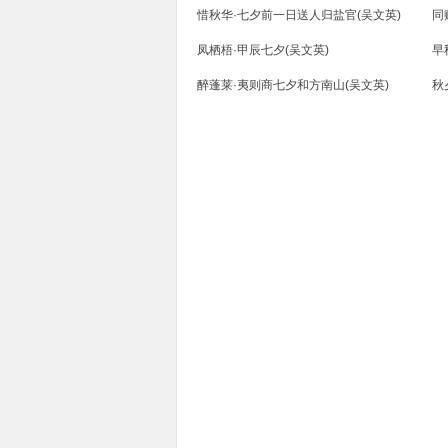
惜秋华·七夕前一日送人归盐官(吴文英)
同
凤栖梧·甲辰七夕(吴文英)
早
七夕
醉蓬莱·夷则商七夕和方南山(吴文英)
秋