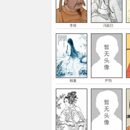
李煜
冯延巳
顾敻
尹鹗