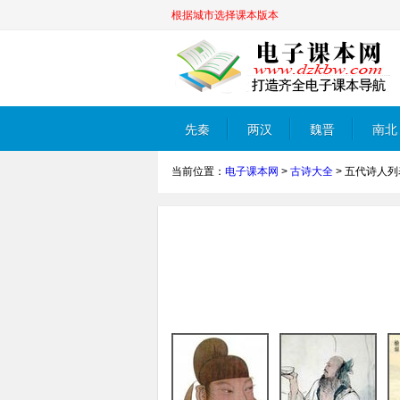
根据城市选择课本版本
先秦
两汉
魏晋
南北
当前位置：
电子课本网
>
古诗大全
>
五代诗人列
朝