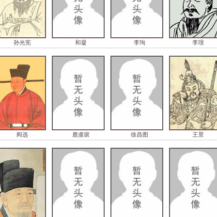
孙光宪
和凝
李珣
李璟
阎选
鹿虔扆
徐昌图
王景