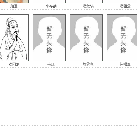
顾夐
李存勖
毛文锡
毛熙震
欧阳炯
韦庄
魏承班
薛昭蕴