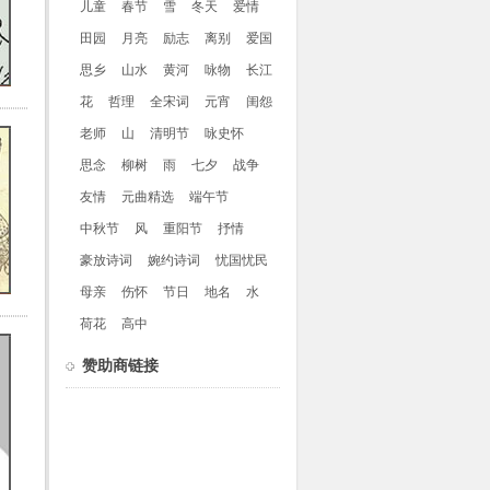
儿童
春节
雪
冬天
爱情
田园
月亮
励志
离别
爱国
思乡
山水
黄河
咏物
长江
花
哲理
全宋词
元宵
闺怨
老师
山
清明节
咏史怀
思念
柳树
雨
七夕
战争
友情
元曲精选
端午节
中秋节
风
重阳节
抒情
豪放诗词
婉约诗词
忧国忧民
母亲
伤怀
节日
地名
水
荷花
高中
赞助商链接