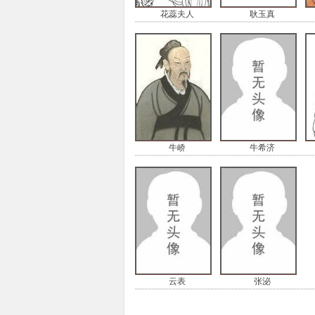
花蕊夫人
耿玉真
牛峤
牛希济
云表
张泌