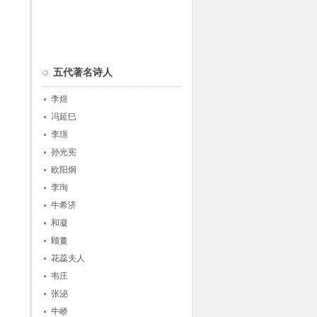
五代著名诗人
李煜
冯延巳
李璟
孙光宪
欧阳炯
李珣
牛希济
和凝
顾敻
花蕊夫人
韦庄
张泌
牛峤