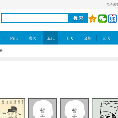
电子课
隋代
唐代
五代
宋代
金朝
元代
表