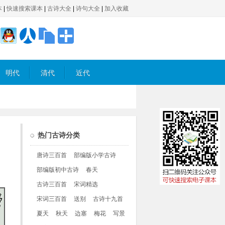
本
|
快速搜索课本
|
古诗大全
|
诗句大全
|
加入收藏
明代
清代
近代
热门古诗分类
唐诗三百首
部编版小学古诗
部编版初中古诗
春天
古诗三百首
宋词精选
宋词三百首
送别
古诗十九首
夏天
秋天
边塞
梅花
写景