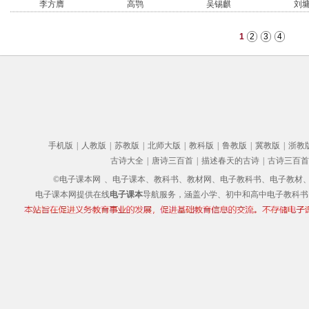
李方膺
高鹗
吴锡麒
刘
1
2
3
4
手机版
|
人教版
|
苏教版
|
北师大版
|
教科版
|
鲁教版
|
冀教版
|
浙教
古诗大全
|
唐诗三百首
|
描述春天的古诗
|
古诗三百首
©电子课本网
、电子课本、教科书、教材网、电子教科书、电子教材、电子书
电子课本网提供在线
电子课本
导航服务，涵盖小学、初中和高中电子教科书