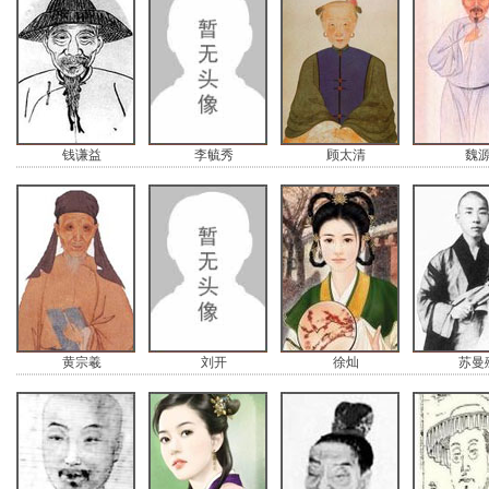
钱谦益
李毓秀
顾太清
魏
黄宗羲
刘开
徐灿
苏曼