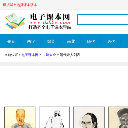
根据城市选择课本版本
先秦
两汉
魏晋
南北
隋代
唐代
当前位置：
电子课本网
>
古诗大全
>
清代诗人列表
朝