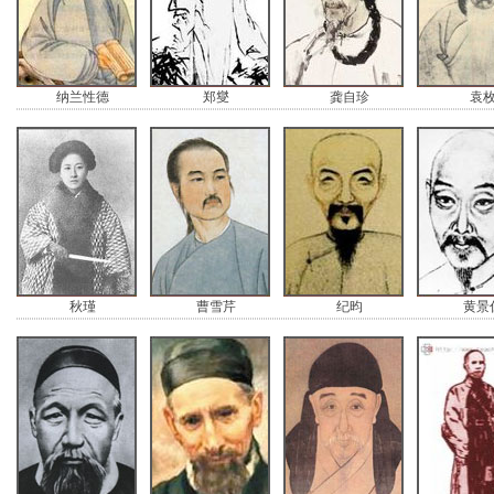
纳兰性德
郑燮
龚自珍
袁
秋瑾
曹雪芹
纪昀
黄景