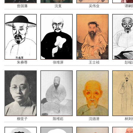
曾国藩
沈复
吴伟业
谭嗣
朱彝尊
张维屏
王士祯
彭端
柳亚子
陈维崧
沈德潜
林则