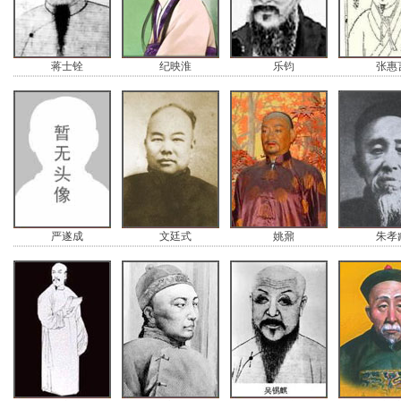
蒋士铨
纪映淮
乐钧
张惠
严遂成
文廷式
姚鼐
朱孝