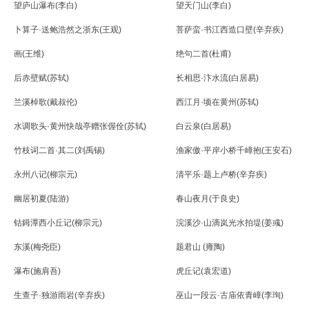
望庐山瀑布(李白)
望天门山(李白)
卜算子·送鲍浩然之浙东(王观)
菩萨蛮·书江西造口壁(辛弃疾)
画(王维)
绝句二首(杜甫)
后赤壁赋(苏轼)
长相思·汴水流(白居易)
兰溪棹歌(戴叔伦)
西江月·顷在黄州(苏轼)
水调歌头·黄州快哉亭赠张偓佺(苏轼)
白云泉(白居易)
竹枝词二首·其二(刘禹锡)
渔家傲·平岸小桥千嶂抱(王安石)
永州八记(柳宗元)
清平乐·题上卢桥(辛弃疾)
幽居初夏(陆游)
春山夜月(于良史)
钴鉧潭西小丘记(柳宗元)
浣溪沙·山滴岚光水拍堤(姜彧)
东溪(梅尧臣)
题君山 (雍陶)
瀑布(施肩吾)
虎丘记(袁宏道)
生查子·独游雨岩(辛弃疾)
巫山一段云·古庙依青嶂(李珣)