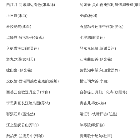
西江月·问讯湖边春色(张孝祥)
沁园春·灵山斋庵赋时筑偃湖未成(辛
上三峡(李白)
巫峡(杨炯)
杜陵绝句(李白)
石壁精舍还湖中作(谢灵运)
点绛唇·醉漾轻舟(秦观)
七里濑(谢灵运)
入彭蠡湖口(谢灵运)
登永嘉绿嶂山(谢灵运)
游九龙潭(武则天)
江南曲四首(储光羲)
咏山泉 (储光羲)
彭蠡湖中望庐山(孟浩然)
念奴娇·西湖雨感次素庵韵(徐灿)
横江词六首(李白)
西岳云台歌送丹丘子(李白)
自菩提步月归广化寺(欧阳修)
李思训画长江绝岛图(苏轼)
青杏儿·秋(朱栴)
耶溪泛舟(孟浩然)
清江引·钱塘怀古(任昱)
江上望皖公山(李白)
咏零陵(欧阳修)
鹧鸪天·兰溪舟中(韩淲)
夔州歌十绝句(杜甫)