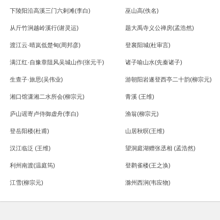
下陵阳沿高溪三门六剌滩(李白)
巫山高(佚名)
从斤竹涧越岭溪行(谢灵运)
题大禹寺义公禅房(孟浩然)
渡江云·晴岚低楚甸(周邦彦)
登襄阳城(杜审言)
满江红·自豫章阻风吴城山作(张元干)
诸子喻山水(先秦诸子)
生查子·旅思(吴伟业)
游朝阳岩遂登西亭二十韵(柳宗元)
湘口馆潇湘二水所会(柳宗元)
青溪 (王维)
庐山谣寄卢侍御虚舟(李白)
渔翁(柳宗元)
登岳阳楼(杜甫)
山居秋暝(王维)
汉江临泛 (王维)
望洞庭湖赠张丞相 (孟浩然)
利州南渡(温庭筠)
登鹳雀楼(王之涣)
江雪(柳宗元)
滁州西涧(韦应物)