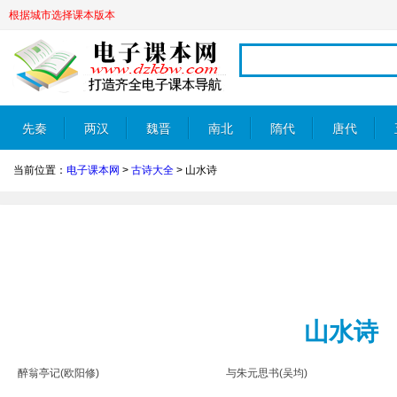
根据城市选择课本版本
先秦
两汉
魏晋
南北
隋代
唐代
当前位置：
电子课本网
>
古诗大全
>
山水诗
朝
山水诗
醉翁亭记(欧阳修)
与朱元思书(吴均)