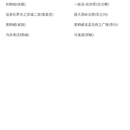
剑阁铭(张载)
一枝花·杭州景(关汉卿)
送舅氏野夫之宣城二首(黄庭坚)
题大庾岭北驿(宋之问)
黄鹤楼(崔颢)
黄鹤楼送孟浩然之广陵(李白)
乌衣巷(刘禹锡)
马嵬坡(郑畋)