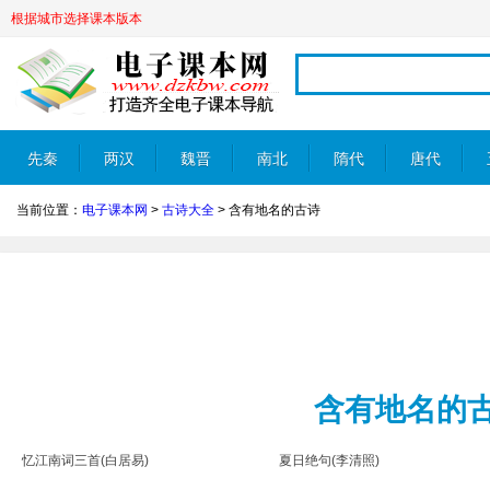
根据城市选择课本版本
先秦
两汉
魏晋
南北
隋代
唐代
当前位置：
电子课本网
>
古诗大全
>
含有地名的古诗
朝
含有地名的
忆江南词三首(白居易)
夏日绝句(李清照)