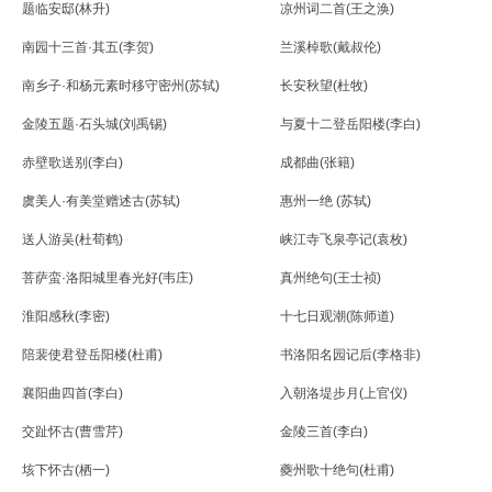
题临安邸(林升)
凉州词二首(王之涣)
南园十三首·其五(李贺)
兰溪棹歌(戴叔伦)
南乡子·和杨元素时移守密州(苏轼)
长安秋望(杜牧)
金陵五题·石头城(刘禹锡)
与夏十二登岳阳楼(李白)
赤壁歌送别(李白)
成都曲(张籍)
虞美人·有美堂赠述古(苏轼)
惠州一绝 (苏轼)
送人游吴(杜荀鹤)
峡江寺飞泉亭记(袁枚)
菩萨蛮·洛阳城里春光好(韦庄)
真州绝句(王士祯)
淮阳感秋(李密)
十七日观潮(陈师道)
陪裴使君登岳阳楼(杜甫)
书洛阳名园记后(李格非)
襄阳曲四首(李白)
入朝洛堤步月(上官仪)
交趾怀古(曹雪芹)
金陵三首(李白)
垓下怀古(栖一)
夔州歌十绝句(杜甫)