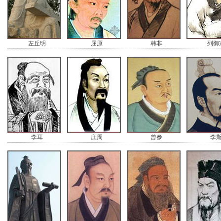
左丘明
屈原
韩非
列御
李耳
庄周
曾参
李