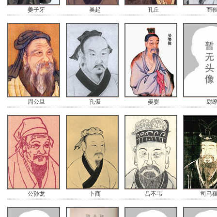
姜子牙
吴起
孔丘
商
周公旦
孔伋
晏婴
尉
公孙龙
卜商
吕不韦
司马