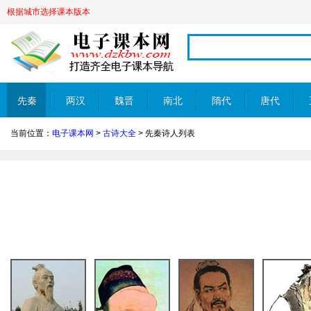
根据城市选择课本版本
先秦
两汉
魏晋
南北
隋代
唐代
当前位置：
电子课本网
>
古诗大全
>
先秦诗人列表
朝