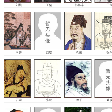
刘桢
王粲
邯郸淳
干
向秀
刘琨
孔融
张
石崇
张载
徐干
繁