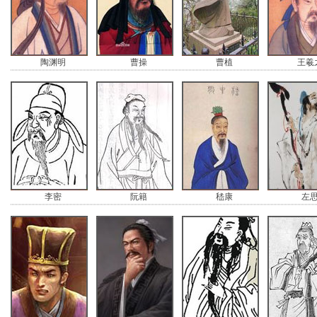
陶渊明
曹操
曹植
王羲
李密
阮籍
嵇康
左