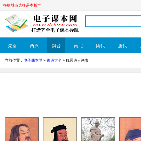
根据城市选择课本版本
先秦
两汉
魏晋
南北
隋代
唐代
当前位置：
电子课本网
>
古诗大全
>
魏晋诗人列表
朝