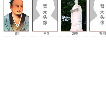
葛洪
李康
潘安
谢灵