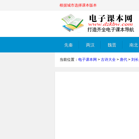
根据城市选择课本版本
先秦
两汉
魏晋
南北
当前位置：
电子课本网
>
古诗大全
>
唐代
>
刘长
朝