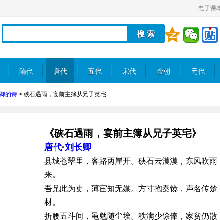
电子课
隋代
唐代
五代
宋代
金朝
元代
卿的诗
>
硖石遇雨，宴前主簿从兄子英宅
《硖石遇雨，宴前主簿从兄子英宅》
唐代
·
刘长卿
县城苍翠里，客路两崖开。硖石云漠漠，东风吹雨
来。
吾兄此为吏，薄宦知无媒。方寸抱秦镜，声名传楚
材。
折腰五斗间，黾勉随尘埃。秩满少馀俸，家贫仍散