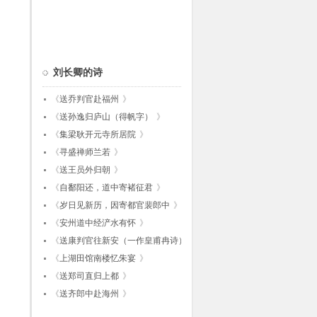
刘长卿的诗
《
送乔判官赴福州
》
《
送孙逸归庐山（得帆字）
》
《
集梁耿开元寺所居院
》
《
寻盛禅师兰若
》
《
送王员外归朝
》
《
自鄱阳还，道中寄褚征君
》
《
岁日见新历，因寄都官裴郎中
》
《
安州道中经浐水有怀
》
《
送康判官往新安（一作皇甫冉诗）
》
《
上湖田馆南楼忆朱宴
》
《
送郑司直归上都
》
《
送齐郎中赴海州
》