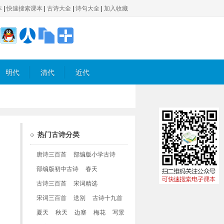
本
|
快速搜索课本
|
古诗大全
|
诗句大全
|
加入收藏
明代
清代
近代
热门古诗分类
唐诗三百首
部编版小学古诗
部编版初中古诗
春天
古诗三百首
宋词精选
宋词三百首
送别
古诗十九首
夏天
秋天
边塞
梅花
写景