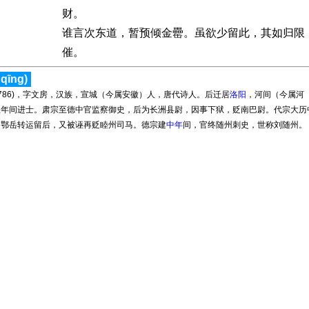
财。
谁言次东道，暂预倾金罍。虽欲少留此，其如归限
催。
qīnɡ)
约786)，字文房，汉族，宣城（今属安徽）人，唐代诗人。后迁居
洛阳
，河间（今属河
宝年间进士。肃宗至德中官监察御史，后为长洲县尉，因事下狱，贬南巴尉。代宗大历
、鄂岳转运留后，又被诬再贬睦州司马。德宗建
中年
间，官终随州刺史，世称刘随州。