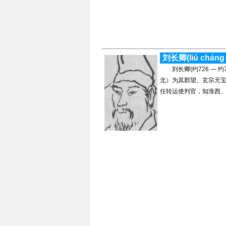
刘长卿(liú chánɡ 
刘长卿(约726 — 
北）为其郡望。玄宗天
任转运使判官，知淮西