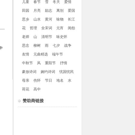
儿童
春节
雪
冬天
爱情
田园
月亮
励志
离别
爱国
思乡
山水
黄河
咏物
长江
花
哲理
全宋词
元宵
闺怨
老师
山
清明节
咏史怀
思念
柳树
雨
七夕
战争
中
友情
元曲精选
端午节
中秋节
风
重阳节
抒情
豪放诗词
婉约诗词
忧国忧民
母亲
伤怀
节日
地名
水
荷花
高中
赞助商链接