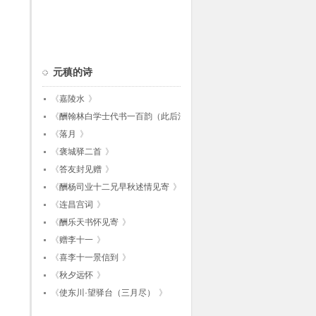
元稹的诗
《
嘉陵水
》
《
酬翰林白学士代书一百韵（此后江陵时
作）
《
落月
》
》
《
褒城驿二首
》
《
答友封见赠
》
《
酬杨司业十二兄早秋述情见寄
》
《
连昌宫词
》
《
酬乐天书怀见寄
》
《
赠李十一
》
《
喜李十一景信到
》
《
秋夕远怀
》
《
使东川·望驿台（三月尽）
》