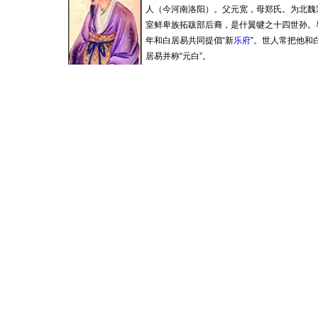
人（今河南洛阳）。父元宽，母郑氏。为北魏
室鲜卑族拓跋部后裔，是什翼犍之十四世孙。
年和白居易共同提倡“新
乐府
”。世人常把他和
居易并称“元白”。