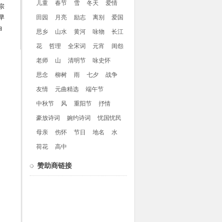
儿童
春节
雪
冬天
爱情
宗
早
田园
月亮
励志
离别
爱国
白
思乡
山水
黄河
咏物
长江
花
哲理
全宋词
元宵
闺怨
老师
山
清明节
咏史怀
思念
柳树
雨
七夕
战争
友情
元曲精选
端午节
中秋节
风
重阳节
抒情
豪放诗词
婉约诗词
忧国忧民
母亲
伤怀
节日
地名
水
荷花
高中
赞助商链接