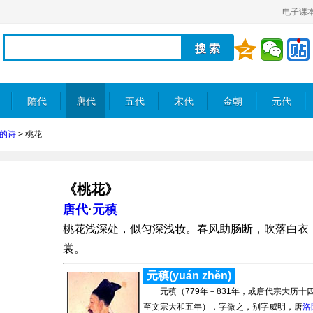
电子课
隋代
唐代
五代
宋代
金朝
元代
的诗
>
桃花
《桃花》
唐代
·
元稹
桃花浅深处，似匀深浅妆。春风助肠断，吹落白衣
裳。
元稹(yuán zhěn)
元稹（779年－831年，或唐代宗大历十
至文宗大和五年），字微之，别字威明，唐
洛