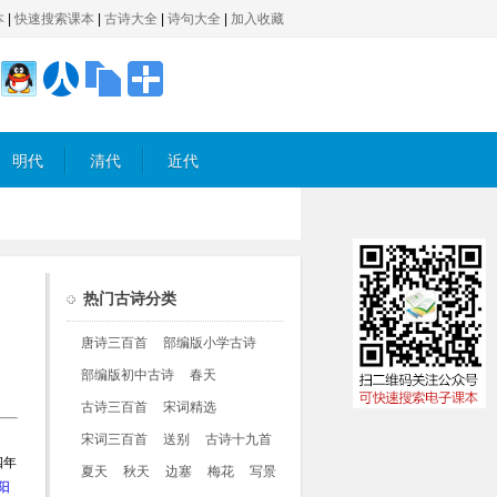
本
|
快速搜索课本
|
古诗大全
|
诗句大全
|
加入收藏
明代
清代
近代
热门古诗分类
唐诗三百首
部编版小学古诗
部编版初中古诗
春天
古诗三百首
宋词精选
宋词三百首
送别
古诗十九首
四年
夏天
秋天
边塞
梅花
写景
阳