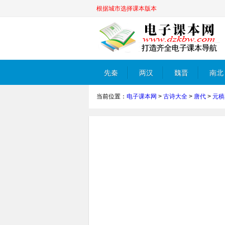
根据城市选择课本版本
先秦
两汉
魏晋
南北
当前位置：
电子课本网
>
古诗大全
>
唐代
>
元稹
朝