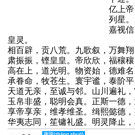
亿上帝
列星。
嘉视信
皇灵。
相百辟，贡八荒。九歌叙，万舞翔
肃振振，铿皇皇。帝欣欣，福穰穰
高在上，道光明。物资始，德难名
承眷命，牧苍生。寰宇谧，泰阶平
天道无亲，至诚与邻。山川遍礼，
玉帛非盛，聪明会真。正斯一德，
享帝享亲，维孝维圣。缉熙懿德，
华夷志同，笙镛礼盛。明灵降止，
张说(zhānɡ shuō)