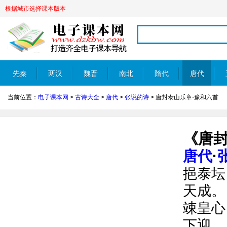
根据城市选择课本版本
先秦
两汉
魏晋
南北
隋代
唐代
当前位置：
电子课本网
>
古诗大全
>
唐代
>
张说的诗
>
唐封泰山乐章·豫和六首
朝
《唐封
唐代
·
挹泰坛
天成。
竦皇心
下迎。