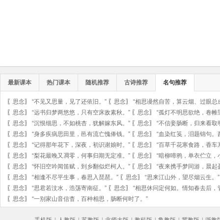
最新课本
热门课本
随机推荐
古诗推荐
名句推荐
〖
思念
〗
“不见又思量，见了还依旧。”
〖
思念
〗
“相思谩然自苦，算云烟、过眼总
〖
思念
〗
“远书归梦两悠悠，只有空床敌素秋。”
〖
思念
〗
“孤灯不明思欲绝，卷帷
〖
思念
〗
“沉恨细思，不如桃杏，犹解嫁东风。”
〖
思念
〗
“不信妾肠断，归来看取
〖
思念
〗
“身多疾病思田里，邑有流亡愧俸钱。”
〖
思念
〗
“血染红笺，泪题锦句。
〖
思念
〗
“记得那年花下，深夜，初识谢娘时。”
〖
思念
〗
“百草千花寒食路，香车
〖
思念
〗
“梨花最晚又凋零，何事归期无定准。”
〖
思念
〗
“暗柳啼鸦，单衣伫立，
〖
思念
〗
“怀旧空吟闻笛赋，到乡翻似烂柯人。”
〖
思念
〗
“夜来携手梦同游，晨起
〖
思念
〗
“相逢不尽平生事，春思入琵琶。”
〖
思念
〗
“思来江山外，望尽烟云生。”
〖
思念
〗
“思君若汶水，浩荡寄南征。”
〖
思念
〗
“相思休问定何如。情知春去后，
〖
思念
〗
“一别家山音信杳，百种相思，肠断何时了。”