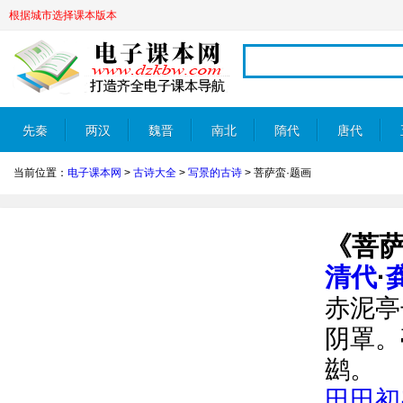
根据城市选择课本版本
先秦
两汉
魏晋
南北
隋代
唐代
当前位置：
电子课本网
>
古诗大全
>
写景的古诗
>
菩萨蛮·题画
朝
《菩萨
清代
·
赤泥亭
阴罩。
鹚。
田田初