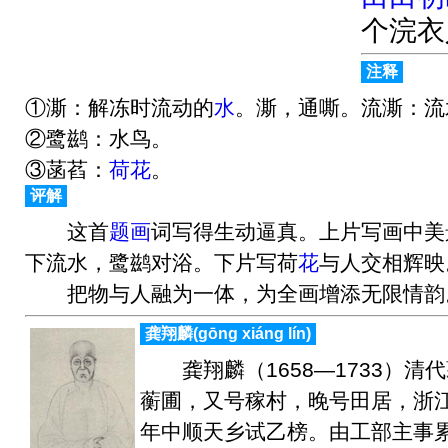
个浣衣
注释
①澌：解冻时流动的
水
。澌，通嘶。流澌：流
②鹭鹚：水鸟。
③菡萏：
荷花
。
评解
这首
题画
词写得生动逼真。上片写画中美
下流水，鹭鹚对浴。下片写荷
花
与人交相辉映
把物与人融为一体，为全画增添无限情韵
龚翔麟(ɡōnɡ xiánɡ lín)
龚翔麟（1658—1733）清
蘅圃，又号稼村，晚号田居，浙
年中顺天乡试乙榜。由工部主事