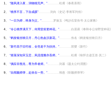
1、
“随风潜入夜，润物细无声。”
…………杜甫《春夜喜雨》
2、
“桃李不言，下自成蹊”
…………刘向《史记·李将军列传》
3、
“一日为师，终身为父。”
…………罗振玉《鸣沙石室佚书·太公家教》
4、
“令公桃李满天下，何用堂前更种花。”
…………白居易《奉和令公绿野堂种花
5、
“鹤发银丝映日月，丹心热血沃新花。”
…………佚名《鹤发银丝映日月》
6、
“新竹高于旧竹枝，全凭老干为扶持。”
…………郑燮《新竹》
7、
“摇落深知宋玉悲，风流儒雅亦吾师。”
…………杜甫《咏怀古迹五首·其二》
8、
“偶应非熊兆，尊为帝者师。”
…………刘基《题太公钓渭图》
9、
“自闻颖师弹，起坐在一旁。”
…………韩愈《听颖师弹琴》