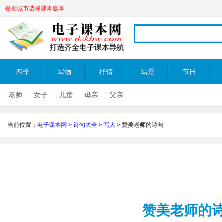
根据城市选择课本版本
四季
写物
抒情
写景
节日
老师
女子
儿童
母亲
父亲
当前位置：
电子课本网
>
诗句大全
>
写人
>
赞美老师的诗句
赞美老师的