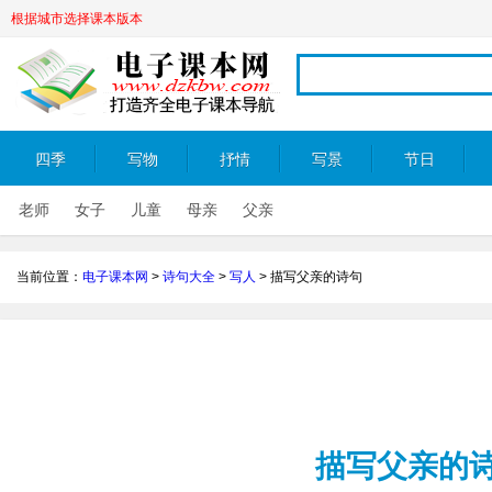
根据城市选择课本版本
四季
写物
抒情
写景
节日
老师
女子
儿童
母亲
父亲
当前位置：
电子课本网
>
诗句大全
>
写人
>
描写父亲的诗句
描写父亲的