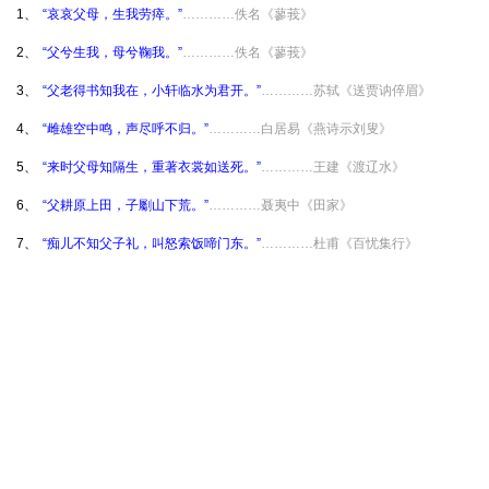
1、
“哀哀父母，生我劳瘁。”
…………佚名《蓼莪》
2、
“父兮生我，母兮鞠我。”
…………佚名《蓼莪》
3、
“父老得书知我在，小轩临水为君开。”
…………苏轼《送贾讷倅眉》
4、
“雌雄空中鸣，声尽呼不归。”
…………白居易《燕诗示刘叟》
5、
“来时父母知隔生，重著衣裳如送死。”
…………王建《渡辽水》
6、
“父耕原上田，子劚山下荒。”
…………聂夷中《田家》
7、
“痴儿不知父子礼，叫怒索饭啼门东。”
…………杜甫《百忧集行》