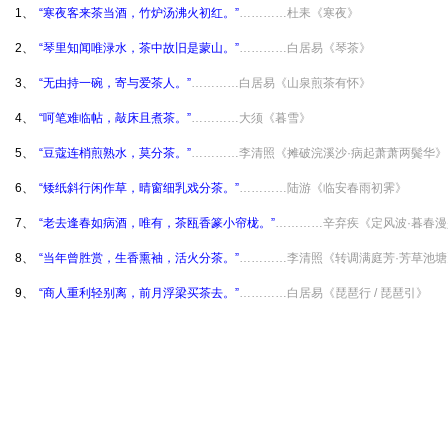
1、
“寒夜客来茶当酒，竹炉汤沸火初红。”
…………杜耒《寒夜》
2、
“琴里知闻唯渌水，茶中故旧是蒙山。”
…………白居易《琴茶》
3、
“无由持一碗，寄与爱茶人。”
…………白居易《山泉煎茶有怀》
4、
“呵笔难临帖，敲床且煮茶。”
…………大须《暮雪》
5、
“豆蔻连梢煎熟水，莫分茶。”
…………李清照《摊破浣溪沙·病起萧萧两鬓华》
6、
“矮纸斜行闲作草，晴窗细乳戏分茶。”
…………陆游《临安春雨初霁》
7、
“老去逢春如病酒，唯有，茶瓯香篆小帘栊。”
…………辛弃疾《定风波·暮春漫
8、
“当年曾胜赏，生香熏袖，活火分茶。”
…………李清照《转调满庭芳·芳草池塘
9、
“商人重利轻别离，前月浮梁买茶去。”
…………白居易《琵琶行 / 琵琶引》