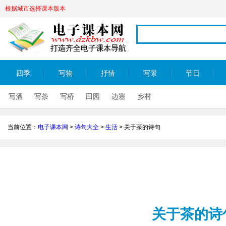
根据城市选择课本版本
四季
写物
抒情
写景
节日
写酒
写茶
写桥
田园
边塞
乡村
当前位置：
电子课本网
>
诗句大全
>
生活
>
关于茶的诗句
关于茶的诗