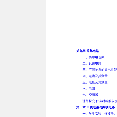
第九章 简单电路
一、简单电现象
二、认识电路
三、不同物质的导电性能
四、电流及其测量
五、电压及其测量
六、电阻
七、变阻器
课外探究 什么材料的衣
第十章 串联电路与并联电路
一、学生实验：连接串、