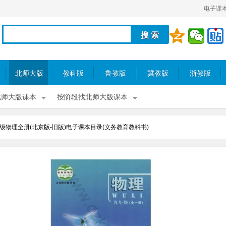
电子课
北师大版
教科版
鲁教版
冀教版
浙教版
北师大版课本
按阶段找北师大版课本
级物理全册(北京版-旧版)电子课本目录(义务教育教科书)