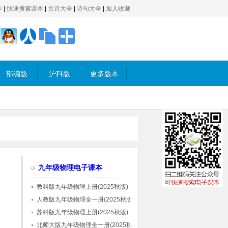
本
|
快速搜索课本
|
古诗大全
|
诗句大全
|
加入收藏
部编版
沪科版
更多版本
九年级物理电子课本
教科版九年级物理上册(2025秋版)
人教版九年级物理全一册(2025秋版)
苏科版九年级物理上册(2025秋版)
北师大版九年级物理全一册(2025秋版)(北京