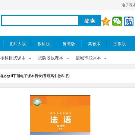
电子课
北师大版
教科版
鲁教版
冀教版
浙教版
按科目找课本
按阶段找课本
按城市找课本
语必修Ⅲ下册电子课本目录(普通高中教科书)