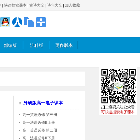
本
|
快速搜索课本
|
古诗大全
|
诗句大全
|
加入收藏
部编版
沪科版
更多版本
外研版高一电子课本
高一英语必修 第三册
高一法语必修Ⅲ上册
高一英语必修 第二册
高一法语必修Ⅲ下册