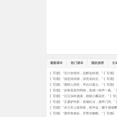
最新课本
热门课本
随机推荐
古
〖
写酒
〗
“无计奈情何，且醉金杯酒。”
〖
写酒
〗
〖
写酒
〗
“浅把涓涓酒，深凭送此生。”
〖
写酒
〗
〖
写酒
〗
“酒肆人间世，琴台日暮云。”
〖
写酒
〗
〖
写酒
〗
“岁夜高堂列明烛，美酒一杯声一曲。”
〖
写酒
〗
“日日深杯酒满，朝朝小圃花开。”
〖
写
〖
写酒
〗
“正蹇驴吟影，茶烟灶冷，酒亭门闭。”
〖
写酒
〗
“木兰舟上珠帘卷，歌声远，椰子酒倾鹦
〖
写酒
〗
“酒伴来相命，开尊共解酲。”
〖
写酒
〗