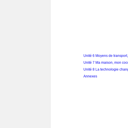
Unité 6 Moyens de transport
Unité 7 Ma maison, mon coc
Unité 8 La technologie chang
Annexes