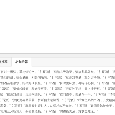
诗推荐
名句推荐
“何时一樽酒，重与细论文。”
〖
写酒
〗
“画船儿天边至，酒旗儿风外飐。”
〖
写酒
〗
“
“险韵诗成，扶头酒醒，别是闲滋味。”
〖
写酒
〗
“杖剑对尊酒，耻为游子颜。”
〖
写酒
“酌酒会临泉水，抱琴好倚长松。”
〖
写酒
〗
“何时更杯酒，再得论心胸。”
〖
写酒
〗
“
〖
写酒
〗
“贾傅松醪酒，秋来美更香。”
〖
写酒
〗
“云间连下榻，天上接行杯。”
〖
写酒
酒
〗
“把酒对斜日，无语问西风。”
〖
写酒
〗
“谁问旗亭，美酒斗十千。”
〖
写酒
〗
“待
〖
写酒
〗
“酒阑更喜团茶苦，梦断偏宜瑞脑香。”
〖
写酒
〗
“呼童烹鸡酌白酒，儿女嬉笑
鹉盏。”
〖
写酒
〗
“称是秦时避世人，劝酒相欢不知老。”
〖
写酒
〗
“春酒香熟鲈鱼美
“江南三月听莺天，买酒莫论钱。”
〖
写酒
〗
“鹔鹴换美酒，舞衣罢雕龙。”