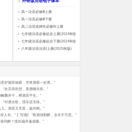
外研版法语电子课本
高一法语必修Ⅲ上册
高一法语必修Ⅲ下册
高二法语选择性必修Ⅳ上册
七年级法语必修起步上册(2024秋版)
七年级法语必修起步下册(2024秋版)
八年级法语法语I上册(2025秋版)
漫惹炉烟双袖紫，空将酒晕一衫青。”
〗
“欢言得所憩，美酒聊共挥。”
穗帷飘井干，樽酒若平生。”
〗
“对酒当歌，强乐还无味。”
羔儿、酒罢又烹茶，扬州鹤。”
牵人衣。”
〖
写酒
〗
“取酒须勤醉，乡关不可思。”
，谁同醉？缆却扁舟篷底睡。”