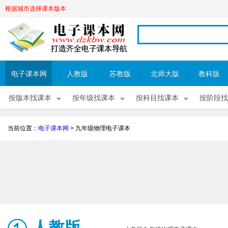
根据城市选择课本版本
电子课本网
人教版
苏教版
北师大版
教科版
按版本找课本
按年级找课本
按科目找课本
按阶段找
当前位置：
电子课本网
>
九年级物理电子课本
人教版